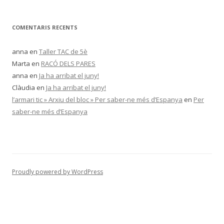
COMENTARIS RECENTS
anna
en
Taller TAC de 5è
Marta
en
RACÓ DELS PARES
anna
en
Ja ha arribat el juny!
Clàudia
en
Ja ha arribat el juny!
l’armari tic » Arxiu del bloc » Per saber-ne més d’Espanya
en
Per
saber-ne més d’Espanya
Proudly powered by WordPress