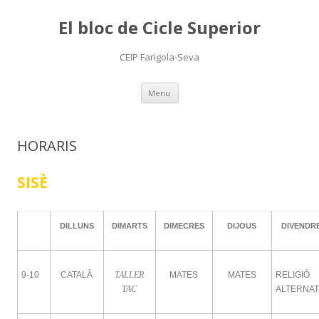
El bloc de Cicle Superior
CEIP Farigola-Seva
Skip
Menu
to
content
HORARIS
SISÈ
DILLUNS
DIMARTS
DIMECRES
DIJOUS
DIVENDR
9-10
CATALÀ
TALLER
MATES
MATES
RELIGIÓ
TAC
ALTERNAT