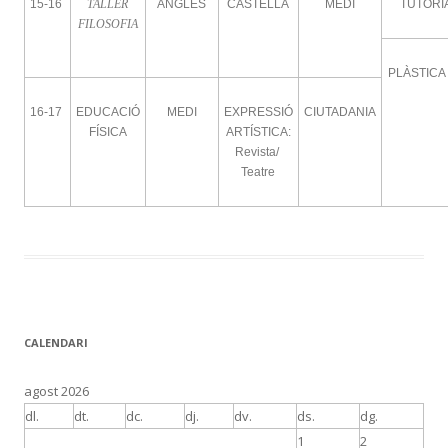
15-16
TALLER
ANGLÈS
CASTELLÀ
MEDI
TUTORI
FILOSOFIA
PLÀSTICA
16-17
EDUCACIÓ
MEDI
EXPRESSIÓ
CIUTADANIA
FÍSICA
ARTÍSTICA:
Revista/
Teatre
CALENDARI
agost 2026
dl.
dt.
dc.
dj.
dv.
ds.
dg.
1
2