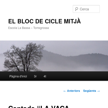
Cerca
EL BLOC DE CICLE MITJÀ
Escola La Bassa – Torregrossa
Menú
Pàgina d'inici
3r
4t
Aneu
principal
al
Navegació
←
Anteriors
Següents
→
pels
contingut
articles
principal