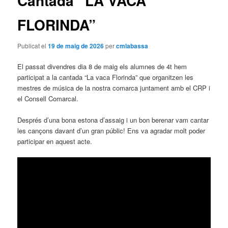
Cantada “LA VACA
FLORINDA”
Publicat el
19 de maig de 2026
per
cmlabassa
El passat divendres dia 8 de maig els alumnes de 4t hem
participat a la cantada “La vaca Florinda” que organitzen les
mestres de música de la nostra comarca juntament amb el CRP i
el Consell Comarcal.
Després d’una bona estona d’assaig i un bon berenar vam cantar
les cançons davant d’un gran públic! Ens va agradar molt poder
participar en aquest acte.