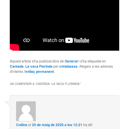
Aquest article s'ha publicat dins de
General
i s'ha etiquetat en
Cantada
,
La vaca Florinda
per
cmlabassa
. Afegeix a les adreces
d'interès l'
enllaç permanent
.
UN COMENTARI A “
CANTADA “LA VACA FLORINDA”
”
Collins
el
20 de maig de 2026 a les 12:21
ha dit: