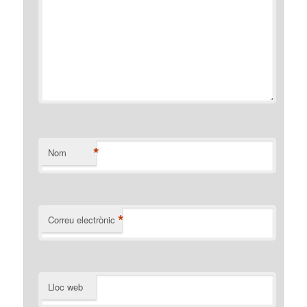
*
Nom
*
Correu electrònic
Lloc web