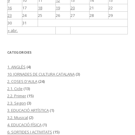
9
10
11
12
13
14
15
16
17
18
19
20
21
22
23
24
25
26
27
28
29
30
31
« abr.
CATEGOROIES
1. ANGLÈS
(4)
10. JORNADES DE CULTURA CATALANA
(3)
2. COSES D'AULA
(24)
2.1. Cicle
(13)
2.2. Primer
(15)
2.3. Segon
(3)
3. EDUCACIÓ ARTÍSTICA
(1)
3.2. Musical
(2)
4. EDUCACIÓ FÍSICA
(1)
6. SORTIDES I ACTIVITATS
(15)