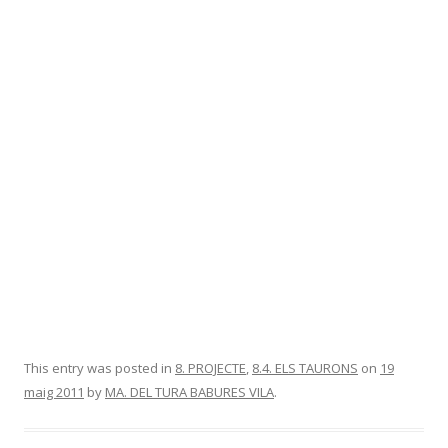
This entry was posted in
8. PROJECTE
,
8.4. ELS TAURONS
on
19
maig 2011
by
MA. DEL TURA BABURES VILA
.