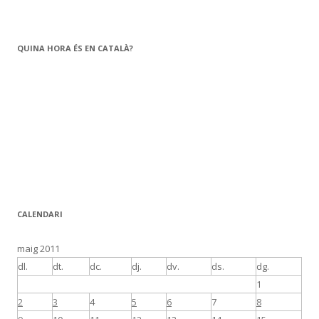
QUINA HORA ÉS EN CATALÀ?
CALENDARI
maig 2011
dl.
dt.
dc.
dj.
dv.
ds.
dg.
1
2
3
4
5
6
7
8