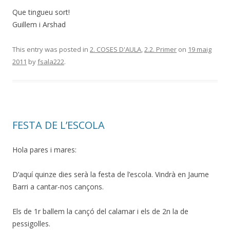
Que tingueu sort!
Guillem i Arshad
This entry was posted in
2. COSES D'AULA
,
2.2. Primer
on
19 maig
2011
by
fsala222
.
FESTA DE L’ESCOLA
Hola pares i mares:
D’aquí quinze dies serà la festa de l’escola. Vindrà en Jaume
Barri a cantar-nos cançons.
Els de 1r ballem la cançó del calamar i els de 2n la de
pessigolles.