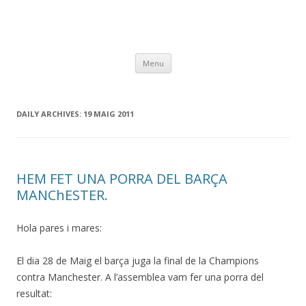
Skip
Menu
to
content
DAILY ARCHIVES:
19 MAIG 2011
HEM FET UNA PORRA DEL BARÇA
MANChESTER.
Hola pares i mares:
El dia 28 de Maig el barça juga la final de la Champions
contra Manchester. A l’assemblea vam fer una porra del
resultat: