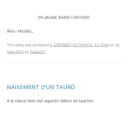
EN JAUME BARRI CANTANT
Àlex i Nicolàs.,
This entry was posted in
6. SORTIDES I ACTIVITATS
,
6.1. Cicle
on
19
maig 2011
by
fsala222
.
NAIXEMENT D’UN TAURÓ
A la classe hem vist aquests vídeos de taurons.