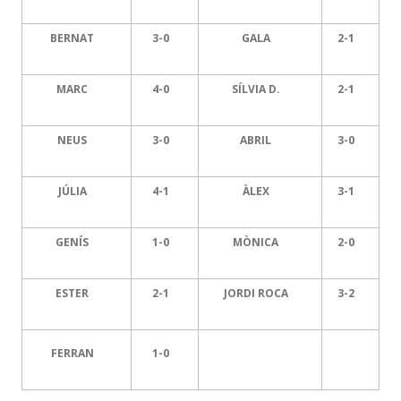
BERNAT
3-0
GALA
2-1
MARC
4-0
SÍLVIA D.
2-1
NEUS
3-0
ABRIL
3-0
JÚLIA
4-1
ÀLEX
3-1
GENÍS
1-0
MÒNICA
2-0
ESTER
2-1
JORDI ROCA
3-2
FERRAN
1-0