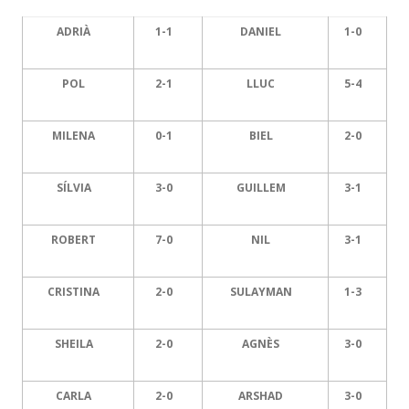
ADRIÀ
1-1
DANIEL
1-0
POL
2-1
LLUC
5-4
MILENA
0-1
BIEL
2-0
SÍLVIA
3-0
GUILLEM
3-1
ROBERT
7-0
NIL
3-1
CRISTINA
2-0
SULAYMAN
1-3
SHEILA
2-0
AGNÈS
3-0
CARLA
2-0
ARSHAD
3-0