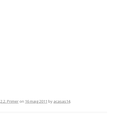
,
2.2. Primer
on
16 maig 2011
by
acasas14
.