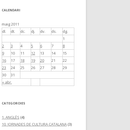
CALENDARI
maig 2011
dl.
dt.
dc.
dj.
dv.
ds.
dg.
1
2
3
4
5
6
7
8
9
10
11
12
13
14
15
16
17
18
19
20
21
22
23
24
25
26
27
28
29
30
31
« abr.
CATEGOROIES
1. ANGLÈS
(4)
10. JORNADES DE CULTURA CATALANA
(3)