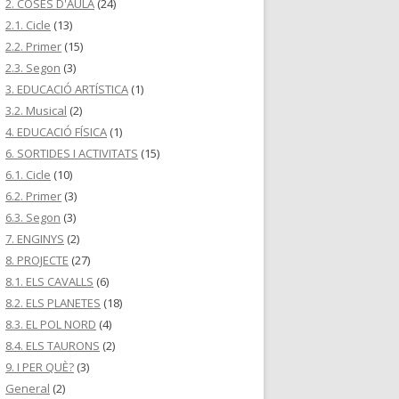
2. COSES D'AULA
(24)
2.1. Cicle
(13)
2.2. Primer
(15)
2.3. Segon
(3)
3. EDUCACIÓ ARTÍSTICA
(1)
3.2. Musical
(2)
4. EDUCACIÓ FÍSICA
(1)
6. SORTIDES I ACTIVITATS
(15)
6.1. Cicle
(10)
6.2. Primer
(3)
6.3. Segon
(3)
7. ENGINYS
(2)
8. PROJECTE
(27)
8.1. ELS CAVALLS
(6)
8.2. ELS PLANETES
(18)
8.3. EL POL NORD
(4)
8.4. ELS TAURONS
(2)
9. I PER QUÈ?
(3)
General
(2)