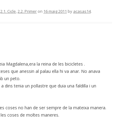
,
2.1. Cicle
,
2.2. Primer
on
16 maig 2011
by
acasas14
.
a Magdalena,era la reina de les bicicletes .
nceses que anessin al palau ella hi va anar. No anava
b un peto.
a dins tenia un pollastre que duia una faldilla i un
 les coses no han de ser sempre de la mateixa manera.
r les coses de moltes maneres.