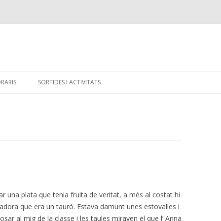
Skip
to
RARIS
SORTIDES I ACTIVITATS
content
ar una plata que tenia fruita de veritat, a més al costat hi
padora que era un tauró. Estava damunt unes estovalles i
ar al mig de la classe i les taules miraven el que l’ Anna