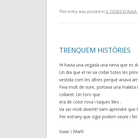
This entry was posted in
2. COSES D'AULA
TRENQUEM HISTÒRIES
Hi havia una vegada una nena que es dei
Un dia que el rei va cridar totes les pri
vestida com les altres perquè anava am
Feia molt de riure, portava una maleta i 
collaret. Un toro que
era de color rosa i taques liles .
Va ser molt divertit! Vam aprendre que
Per estrany que sigui podem veure i fe
Isaac i Martí