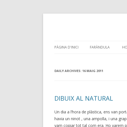
PÀGINA D'INICI
FARÀNDULA
HO
DAILY ARCHIVES:
16 MAIG 2011
DIBUIX AL NATURAL
Un dia a l’hora de plàstica, ens van port
havia un ninot , una ampolla, i una gra
vam copiar tot tal com era. Ho varem pos