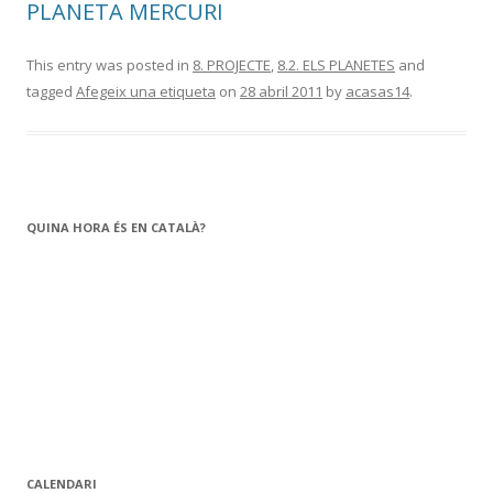
PLANETA MERCURI
This entry was posted in
8. PROJECTE
,
8.2. ELS PLANETES
and
tagged
Afegeix una etiqueta
on
28 abril 2011
by
acasas14
.
QUINA HORA ÉS EN CATALÀ?
CALENDARI