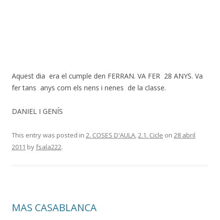
Aquest dia era el cumple den FERRAN. VA FER 28 ANYS. Va
fer tans anys com els nens i nenes de la classe.
DANIEL I GENÍS
This entry was posted in
2. COSES D'AULA
,
2.1. Cicle
on
28 abril
2011
by
fsala222
.
MAS CASABLANCA