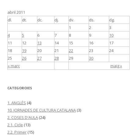
abril 2011
dl.
dt.
dc.
dj.
dv.
ds.
dg.
1
2
3
4
5
6
7
8
9
10
11
12
13
14
15
16
17
18
19
20
21
22
23
24
25
26
27
28
29
30
« març
maig »
CATEGOROIES
1. ANGLÈS
(4)
10. JORNADES DE CULTURA CATALANA
(3)
2. COSES D'AULA
(24)
2.1. Cicle
(13)
2.2. Primer
(15)