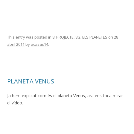
This entry was posted in
8. PROJECTE
,
8.2. ELS PLANETES
on
28
abril 2011
by
acasas14
.
PLANETA VENUS
Ja hem explicat com és el planeta Venus, ara ens toca mirar
el vídeo.