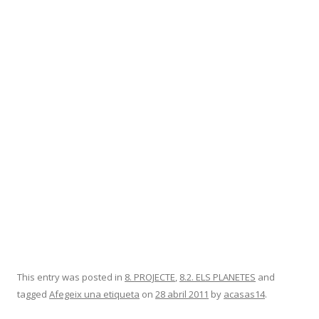
This entry was posted in
8. PROJECTE
,
8.2. ELS PLANETES
and
tagged
Afegeix una etiqueta
on
28 abril 2011
by
acasas14
.