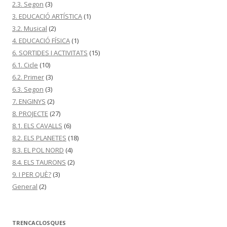
2.3. Segon
(3)
3. EDUCACIÓ ARTÍSTICA
(1)
3.2. Musical
(2)
4. EDUCACIÓ FÍSICA
(1)
6. SORTIDES I ACTIVITATS
(15)
6.1. Cicle
(10)
6.2. Primer
(3)
6.3. Segon
(3)
7. ENGINYS
(2)
8. PROJECTE
(27)
8.1. ELS CAVALLS
(6)
8.2. ELS PLANETES
(18)
8.3. EL POL NORD
(4)
8.4. ELS TAURONS
(2)
9. I PER QUÈ?
(3)
General
(2)
TRENCACLOSQUES