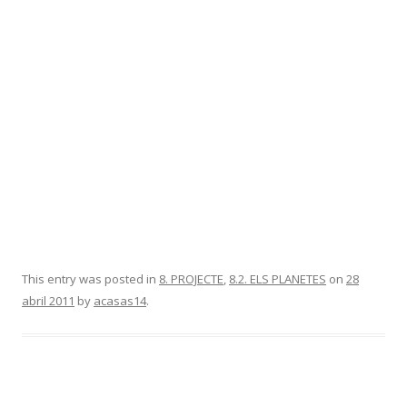
This entry was posted in
8. PROJECTE
,
8.2. ELS PLANETES
on
28
abril 2011
by
acasas14
.