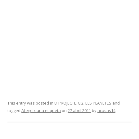
This entry was posted in
8. PROJECTE
,
8.2. ELS PLANETES
and
tagged
Afegeix una etiqueta
on
27 abril 2011
by
acasas14
.