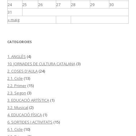
24
25
26
27
28
29
30
31
« maig
CATEGOROIES
1. ANGLÈS
(4)
10. JORNADES DE CULTURA CATALANA
(3)
2. COSES D'AULA
(24)
2.1. Cicle
(13)
2.2. Primer
(15)
2.3. Segon
(3)
3. EDUCACIÓ ARTÍSTICA
(1)
3.2. Musical
(2)
4. EDUCACIÓ FÍSICA
(1)
6. SORTIDES I ACTIVITATS
(15)
6.1. Cicle
(10)