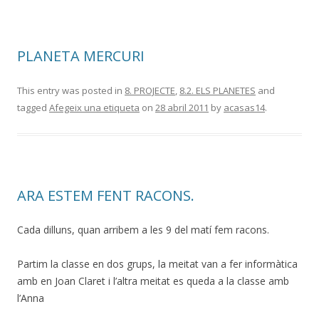
PLANETA MERCURI
This entry was posted in
8. PROJECTE
,
8.2. ELS PLANETES
and
tagged
Afegeix una etiqueta
on
28 abril 2011
by
acasas14
.
ARA ESTEM FENT RACONS.
Cada dilluns, quan arribem a les 9 del matí fem racons.
Partim la classe en dos grups, la meitat van a fer informàtica
amb en Joan Claret i l’altra meitat es queda a la classe amb
l’Anna