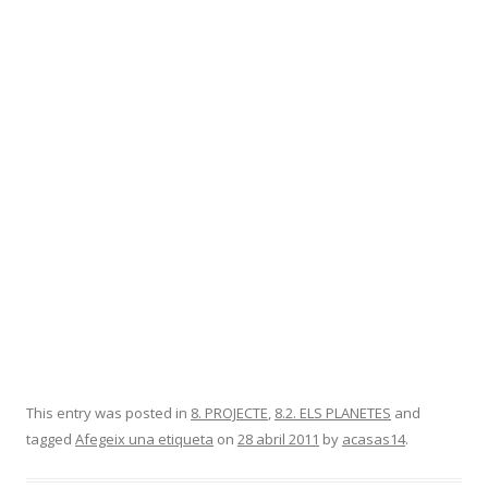
This entry was posted in
8. PROJECTE
,
8.2. ELS PLANETES
and
tagged
Afegeix una etiqueta
on
28 abril 2011
by
acasas14
.