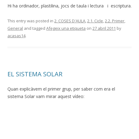
Hi ha ordinador, plastilina, jocs de taula i lectura i escriptura.
This entry was posted in
2. COSES D'AULA
,
2.1. Cicle
,
2.2. Primer
,
General
and tagged
Afegeix una etiqueta
on
27 abril 2011
by
acasas14
.
EL SISTEMA SOLAR
Quan explicàvem el primer grup, per saber com era el
sistema Solar vam mirar aquest vídeo: