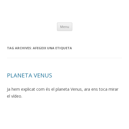
Skip
Menu
to
content
TAG ARCHIVES:
AFEGEIX UNA ETIQUETA
PLANETA VENUS
Ja hem explicat com és el planeta Venus, ara ens toca mirar
el vídeo.