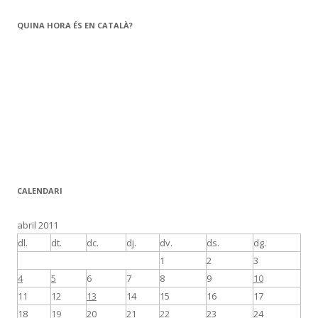
QUINA HORA ÉS EN CATALÀ?
CALENDARI
abril 2011
dl.
dt.
dc.
dj.
dv.
ds.
dg.
1
2
3
4
5
6
7
8
9
10
11
12
13
14
15
16
17
18
19
20
21
22
23
24