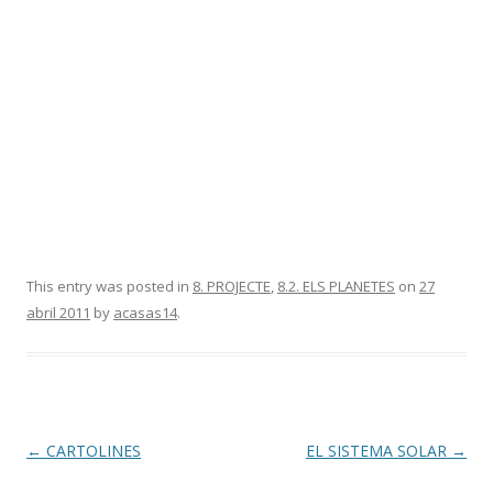
This entry was posted in
8. PROJECTE
,
8.2. ELS PLANETES
on
27
abril 2011
by
acasas14
.
Post
←
CARTOLINES
EL SISTEMA SOLAR
→
navigation