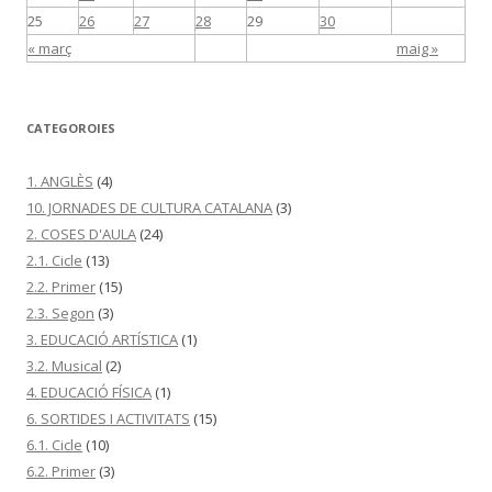
25
26
27
28
29
30
« març
maig »
CATEGOROIES
1. ANGLÈS
(4)
10. JORNADES DE CULTURA CATALANA
(3)
2. COSES D'AULA
(24)
2.1. Cicle
(13)
2.2. Primer
(15)
2.3. Segon
(3)
3. EDUCACIÓ ARTÍSTICA
(1)
3.2. Musical
(2)
4. EDUCACIÓ FÍSICA
(1)
6. SORTIDES I ACTIVITATS
(15)
6.1. Cicle
(10)
6.2. Primer
(3)