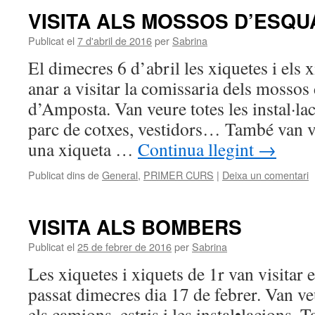
VISITA ALS MOSSOS D’ESQ
Publicat el
7 d'abril de 2016
per
Sabrina
El dimecres 6 d’abril les xiquetes i els
anar a visitar la comissaria dels mossos
d’Amposta. Van veure totes les instal·lac
parc de cotxes, vestidors… També van v
una xiqueta …
Continua llegint
→
Publicat dins de
General
,
PRIMER CURS
|
Deixa un comentari
VISITA ALS BOMBERS
Publicat el
25 de febrer de 2016
per
Sabrina
Les xiquetes i xiquets de 1r van visitar
passat dimecres dia 17 de febrer. Van ve
els camions, estris i les instal•lacions.