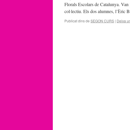
Florals Escolars de Catalunya. Van p
col·lectiu. Els dos alumnes, l’Èric
Publicat dins de
SEGON CURS
|
Deixa u