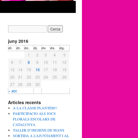
juny 2016
dl.
dt.
dc.
dj.
dv.
ds.
dg.
1
2
3
4
5
6
7
8
9
10
11
12
13
14
15
16
17
18
19
20
21
22
23
24
25
26
27
28
29
30
« abr.
Articles recents
A LA CLASSE PLANTEM!!
PARTICIPACIO ALS JOCS
FLORALS ESCOLARS DE
CATALUNYA
TALLER D’HIGIENE DE MANS
SORTIDA A L’AJUNTAMENT I AL