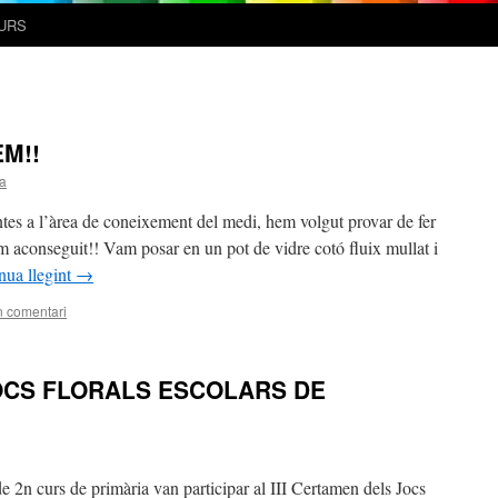
URS
M!!
a
ntes a l’àrea de coneixement del medi, hem volgut provar de fer
m aconseguit!! Vam posar en un pot de vidre cotó fluix mullat i
nua llegint
→
n comentari
JOCS FLORALS ESCOLARS DE
e 2n curs de primària van participar al III Certamen dels Jocs