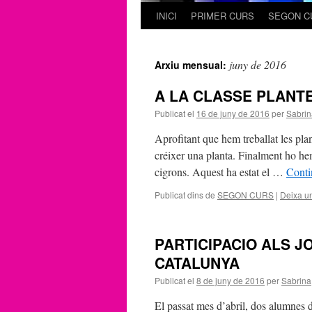
INICI
PRIMER CURS
SEGON C
Vés
al
juny de 2016
Arxiu mensual:
contingut
A LA CLASSE PLANTE
Publicat el
16 de juny de 2016
per
Sabrin
Aprofitant que hem treballat les pla
créixer una planta. Finalment ho he
cigrons. Aquest ha estat el …
Conti
Publicat dins de
SEGON CURS
|
Deixa u
PARTICIPACIO ALS 
CATALUNYA
Publicat el
8 de juny de 2016
per
Sabrina
El passat mes d’abril, dos alumnes d