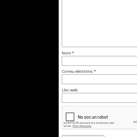
Nom
*
Correu electrònic
*
Lloc web