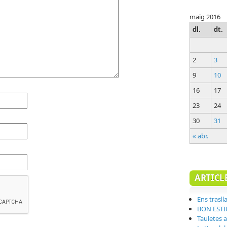
maig 2016
dl.
dt.
2
3
9
10
16
17
23
24
30
31
« abr.
ARTICL
Ens trasll
BON ESTI
Tauletes a