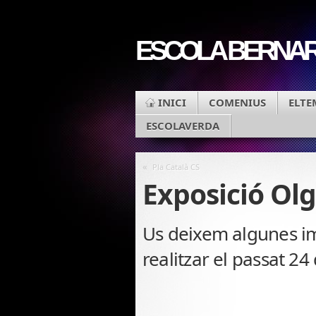
ESCOLA BERNARD
INICI
COMENIUS
ELTE
ESCOLAVERDA
«
Pla Català CS
Exposició Olg
Us deixem algunes im
realitzar el passat 24 