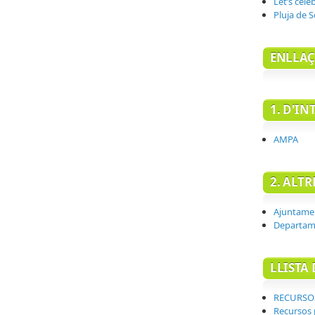
Let’s cel
Pluja de 
ENLLAÇ
1. D'IN
AMPA
2. ALT
Ajuntamen
Departame
LLISTA 
RECURSOS
Recursos 