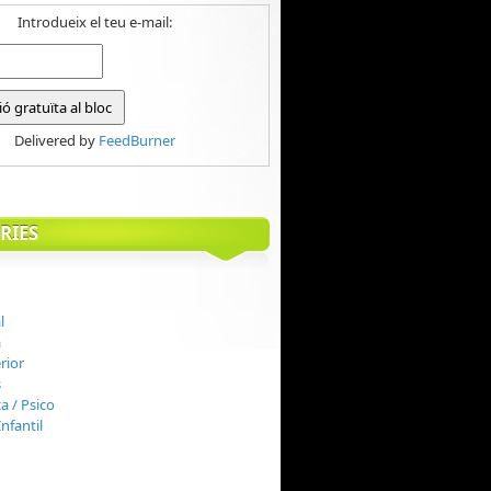
Introdueix el teu e-mail:
Delivered by
FeedBurner
RIES
l
à
rior
s
ca / Psico
nfantil