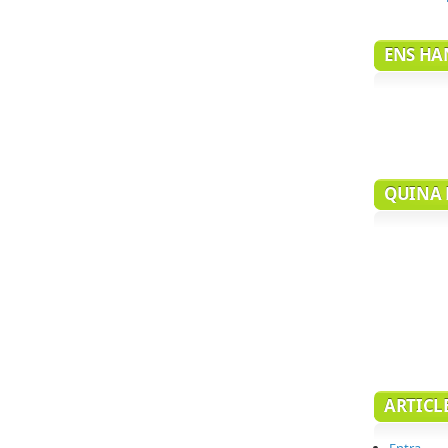
ENS HAN
QUINA 
ARTICL
Entra