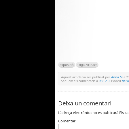
exposició
Olga Xirinacs
Aquest article va ser publicat per
Anna M
a 25
Segueix els comentaris a
RSS 2.0
. Podeu
deix
Deixa un comentari
L'adreça electrònica no es publicarà
Els c
Comentari