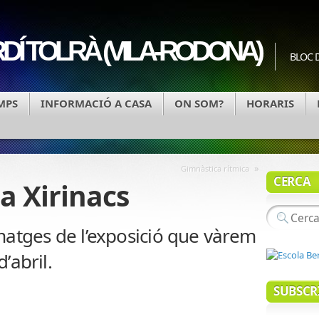
Í TOLRÀ (VILA-RODONA)
BLOC D
MPS
INFORMACIÓ A CASA
ON SOM?
HORARIS
»
Gimnàstica rítmica
CERCA
a Xirinacs
atges de l’exposició que vàrem
d’abril.
SUBSCR