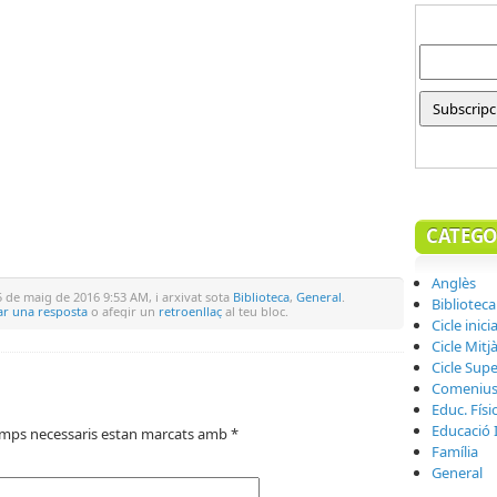
CATEGO
Anglès
 de maig de 2016 9:53 AM, i arxivat sota
Biblioteca
,
General
.
Biblioteca
ar una resposta
o afegir un
retroenllaç
al teu bloc.
Cicle inicia
Cicle Mitj
Cicle Supe
Comeniu
Educ. Físi
Educació I
amps necessaris estan marcats amb
*
Família
General