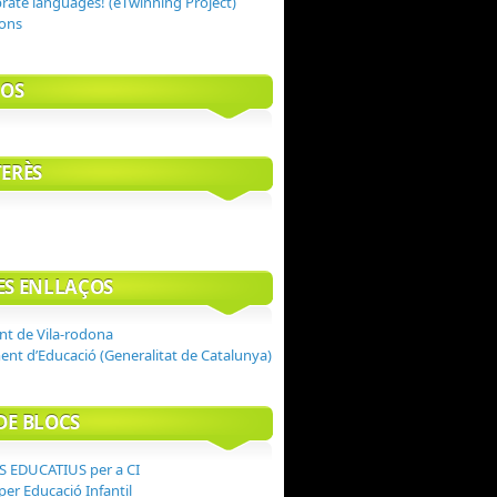
ebrate languages! (eTwinning Project)
Sons
OS
TERÈS
RES ENLLAÇOS
t de Vila-rodona
nt d’Educació (Generalitat de Catalunya)
DE BLOCS
 EDUCATIUS per a CI
per Educació Infantil