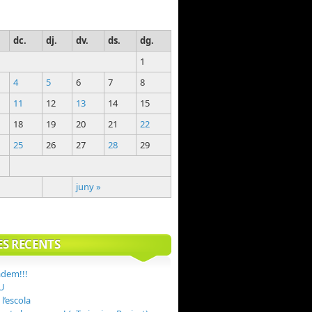
dc.
dj.
dv.
ds.
dg.
1
4
5
6
7
8
11
12
13
14
15
18
19
20
21
22
25
26
27
28
29
juny »
ES RECENTS
adem!!!
U
 l’escola