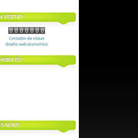
 VISITAT:
Contador de visitas
diseño web economico
HORA ÉS?
ES NOUS