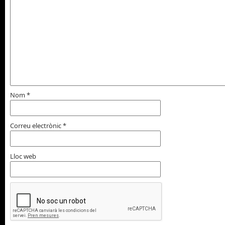
Nom
*
Correu electrònic
*
Lloc web