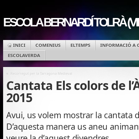
ESCOLA BERNARDÍ TOLRÀ (V
INICI
COMENIUS
ELTEMPS
INFORMACIÓ A 
ESCOLAVERDA
«
Recorregut per la Tarragona Medieval
Cantata Els colors de l’
2015
Avui, us volem mostrar la cantata d
D’aquesta manera us aneu animant
veure la d’aquest divendres.