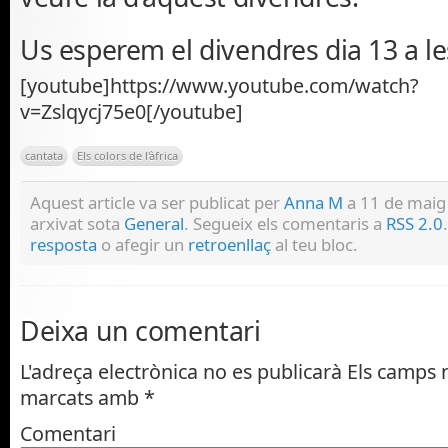
Us esperem el divendres dia 13 a les
[youtube]https://www.youtube.com/watch?
v=Zslqycj75e0[/youtube]
cantata
Els colors de l'àfrica
Aquest article va ser publicat per
Anna M
a 11 de maig
arxivat sota
General
. Segueix els comentaris a
RSS 2.0
resposta
o afegir un
retroenllaç
al teu bloc.
Deixa un comentari
L'adreça electrònica no es publicarà
Els camps n
marcats amb
*
Comentari