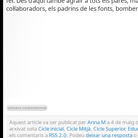
fer. Des d’aquí també agraïr a tots els pares, ma
col·laboradors, els padrins de les fonts, bomber
setmana mediambiental
Aquest article va ser publicat per
Anna M
a 4 de maig d
arxivat sota
Cicle inicial
,
Cicle Mitjà
,
Cicle Superior
,
Educ
els comentaris a
RSS 2.0
. Podeu
deixar una resposta
o 