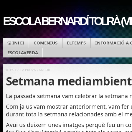
ESCOLA BERNARDÍ TOLRÀ (V
INICI
COMENIUS
ELTEMPS
INFORMACIÓ A 
ESCOLAVERDA
«
ÈXIT A LA PROVA CANGUR
Setmana mediambient
La passada setmana vam celebrar la setmana 
Com ja us vam mostrar anteriorment, vam fer un
durant tota la setmana relacionades amb el m
Avui us deixem unes imatges perquè feu un cop