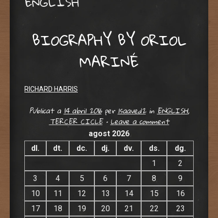
ENGLISH
BIOGRAPHY BY ORIOL
MARINÉ
RICHARD HARRIS
Publicat a
14 abril 2016
per
lsaaved2
in
ENGLISH
,
TERCER CICLE
•
Leave a comment
agost 2026
dl.
dt.
dc.
dj.
dv.
ds.
dg.
1
2
3
4
5
6
7
8
9
10
11
12
13
14
15
16
17
18
19
20
21
22
23