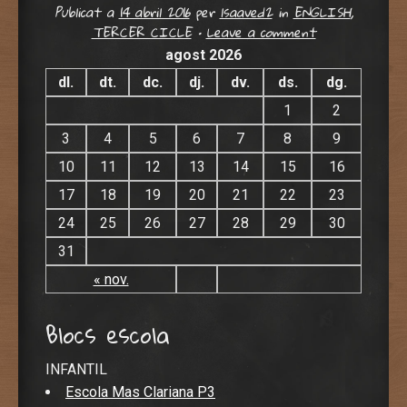
Publicat a
14 abril 2016
per
lsaaved2
in
ENGLISH
,
TERCER CICLE
•
Leave a comment
agost 2026
dl.
dt.
dc.
dj.
dv.
ds.
dg.
1
2
3
4
5
6
7
8
9
10
11
12
13
14
15
16
17
18
19
20
21
22
23
24
25
26
27
28
29
30
31
« nov.
Blocs escola
INFANTIL
Escola Mas Clariana P3