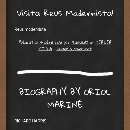
Visita Reus Modernista!
Reus modernista
Publicat a
14 abril 2016
per
lsaaved2
in
TERCER
CICLE
•
Leave a comment
BIOGRAPHY BY ORIOL
MARINÉ
RICHARD HARRIS