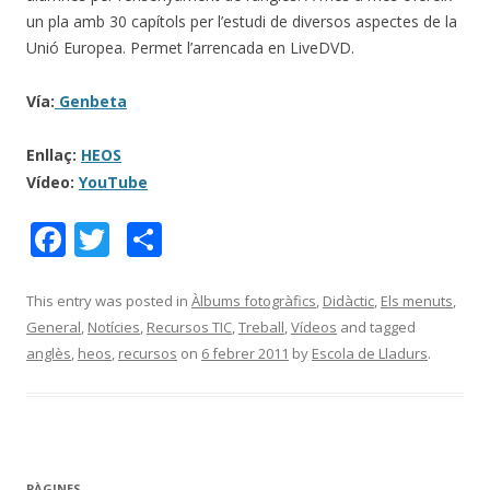
un pla amb 30 capítols per l’estudi de diversos aspectes de la
Unió Europea. Permet l’arrencada en LiveDVD.
Vía:
Genbeta
Enllaç:
HEOS
Vídeo:
YouTube
F
T
C
ac
w
o
e
itt
m
This entry was posted in
Àlbums fotogràfics
,
Didàctic
,
Els menuts
,
General
,
Notícies
,
Recursos TIC
,
Treball
,
Vídeos
and tagged
b
er
p
anglès
,
heos
,
recursos
on
6 febrer 2011
by
Escola de Lladurs
.
o
ar
o
te
k
ix
PÀGINES