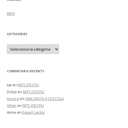
INFO
CATEGORIES
C
a
t
e
g
o
r
COMENTARIS RECENTS
i
e
s
tat
en
NITS D’ESTIU
Dolça
en
NITS D’ESTIU
Aurora
en
UNA VISITA A L’ESCOLA
Sther
en
NITS D’ESTIU
Anna
en
Expert Lector