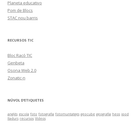
Planeta educativo
Pom de Blocs
STAC nou barris
RECURSOS TIC
Bloc Racó TIC
Genbeta
Osona Web 2.0
Zonatic-n
NÚVOL D’ETIQUETES
anglès
escola
foto
fotografia
fotomuntatges
geocube
geografia
heos
ipod
lladurs
recursos
Vídeos