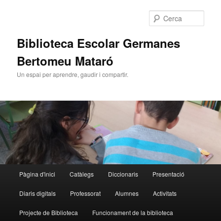
Cerca
Biblioteca Escolar Germanes
Bertomeu Mataró
Un espai per aprendre, gaudir i compartir.
Menú
Pàgina d'inici
Catàlegs
Diccionaris
Presentació
Aneu
principal
Diaris digitals
Professorat
Alumnes
Activitats
al
Projecte de Biblioteca
Funcionament de la biblioteca
contingut