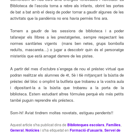
Biblioteca de l’escola torna a rebre als infants, obrint les portes
de bat a bat amb el desig de poder tornar a gaudir algunes de les
activitats que la pandèmia no ens havia permès fins ara.
Tornem a gaudir de les sessions de biblioteca i a poder
tafanejar els llibres a les prestatgeries, sempre respectant les
normes sanitàries vigents (mans ben netes, grups bombolla
reduïts, mascareta…) o jugar a descobrir quin és el personatge
misteriós que està amagat darrere de les pistes.
A partir del mes d’octubre s’engega de nou el préstec virtual que
podran realitzar els alumnes de 4t, 5è i 6è mitjançant la bústia de
préstec del bloc o omplint
la butlleta que trobareu a la vostra aula
i dipositant-la a la bústia que trobareu a la
porta de la
biblioteca.
Estem estudiant altres fórmules perquè els més petits
també puguin reprendre els préstecs.
Som-hi! Aviat tindrem moltes novetats, estigueu pendents!!
Aquest article s'ha publicat dins de
Biblioteques escolars
,
Famílies
,
General
,
Notícies
i s'ha etiquetat en
Formació d'usuaris
,
Servei de