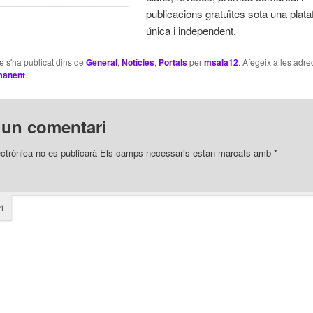
publicacions gratuïtes sota una plat
única i independent.
le s'ha publicat dins de
General
,
Notícies
,
Portals
per
msala12
. Afegeix a les adre
manent
.
 un comentari
ectrònica no es publicarà
Els camps necessaris estan marcats amb
*
i