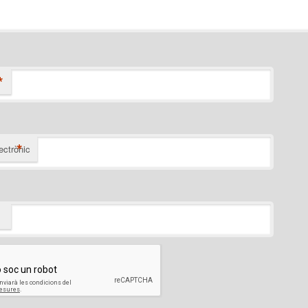
*
*
ectrònic