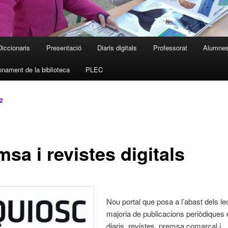
Diccionaris
Presentació
Diaris digitals
Professorat
Alumne
nament de la biblioteca
PLEC
2
sa i revistes digitals
Nou portal que posa a l’abast dels le
majoria de publicacions periòdiques 
diaris, revistes, premsa comarcal i