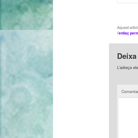
Aquest artic
l'
enllaç per
Deixa
L'adreça el
Comentar