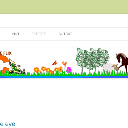
scola Enric Grau Fontseré de Flix
Skip
to
INICI
ARTICLES
AUTORS
content
e eye