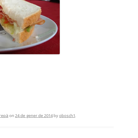
trepà
on
24 de gener de 2014
by
obosch1
.