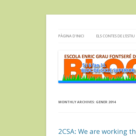
Bloc dels alumnes de Cicle Superior de l'e
cinc i sis fan onze
PÀGINA D'INICI
ELS CONTES DE L’ESTIU
MONTHLY ARCHIVES:
GENER 2014
2CSA: We are working th