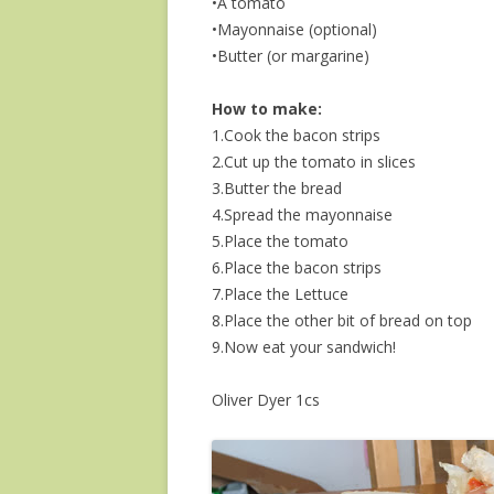
•A tomato
•Mayonnaise (optional)
•Butter (or margarine)
How to make:
1.Cook the bacon strips
2.Cut up the tomato in slices
3.Butter the bread
4.Spread the mayonnaise
5.Place the tomato
6.Place the bacon strips
7.Place the Lettuce
8.Place the other bit of bread on top
9.Now eat your sandwich!
Oliver Dyer 1cs