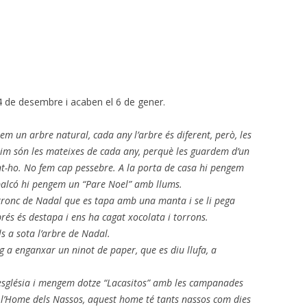
n
 de desembre i acaben el 6 de gener.
em un arbre natural, cada any l’arbre és diferent, però, les
uarnim són les mateixes de cada any, perquè les guardem d’un
fent-ho. No fem cap pessebre. A la porta de casa hi pengem
 balcó hi pengem un “Pare Noel” amb llums.
un tronc de Nadal que es tapa amb una manta i se li pega
rés és destapa i ens ha cagat xocolata i torrons.
ls a sota l’arbre de Nadal.
aig a enganxar un ninot de paper, que es diu llufa, a
l’església i mengem dotze “Lacasitos” amb les campanades
e l’Home dels Nassos, aquest home té tants nassos com dies