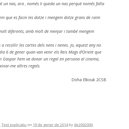
nt un nas, ara , només li queda un nas perquè només falta
rem que es facin les dotze i mengem dotze grans de raïm
ón molt diferents, amb molt de menjar i també mengem
 a recollir les cartes dels nens i nenes. Jo, aquest any no
l dia 6 de gener quan van venir els Reis Mags d’Orient que
 rei Gaspar hem va donar un regal en persona al cinema,
eixar-me altres regals.
Doha Elkouk 2CSB
,
Text explicatiu
on
19 de gener de 2014
by
de2002000
.