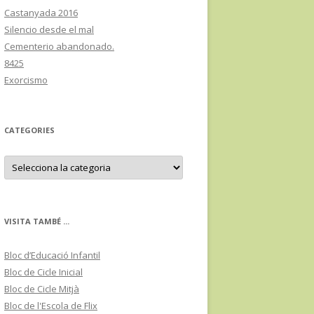
Castanyada 2016
Silencio desde el mal
Cementerio abandonado.
8425
Exorcismo
CATEGORIES
C
a
t
e
g
o
r
VISITA TAMBÉ ...
i
e
s
Bloc d’Educació Infantil
Bloc de Cicle Inicial
Bloc de Cicle Mitjà
Bloc de l'Escola de Flix