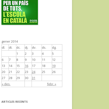
gener 2014
dl.
dt.
dc.
dj.
dv.
ds.
dg.
1
2
3
4
5
6
7
8
9
10
11
12
13
14
15
16
17
18
19
20
21
22
23
24
25
26
27
28
29
30
31
« des.
febr. »
ARTICLES RECENTS