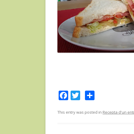
F
T
C
ac
w
o
e
itt
m
This entry was posted in
Recepta d'un en
b
er
p
o
ar