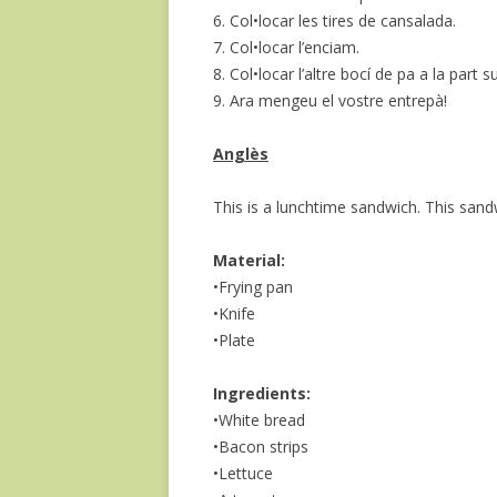
6. Col•locar les tires de cansalada.
7. Col•locar l’enciam.
8. Col•locar l’altre bocí de pa a la part s
9. Ara mengeu el vostre entrepà!
Anglès
This is a lunchtime sandwich. This sandw
Material:
•Frying pan
•Knife
•Plate
Ingredients:
•White bread
•Bacon strips
•Lettuce