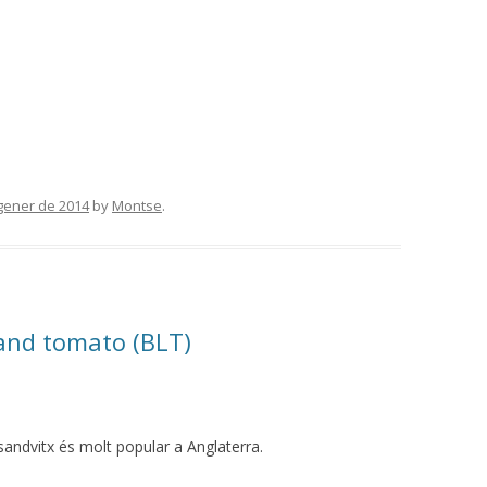
gener de 2014
by
Montse
.
and tomato (BLT)
sandvitx és molt popular a Anglaterra.