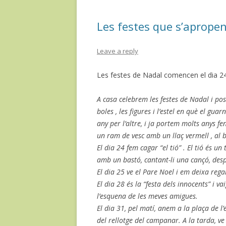
o
te
Les festes que s’aprope
k
ix
Leave a reply
Les festes de Nadal comencen el dia 24
A casa celebrem les festes de Nadal i pos
boles , les figures i l’estel en què el g
any per l’altre, i ja portem molts anys 
un ram de vesc amb un llaç vermell , al
El dia 24 fem cagar “el tió” . El tió és 
amb un bastó, cantant-li una cançó, desp
El dia 25 ve el Pare Noel i em deixa rega
El dia 28 és la “festa dels innocents” i v
l’esquena de les meves amigues.
El dia 31, pel matí, anem a la plaça de 
del rellotge del campanar. A la tarda, v