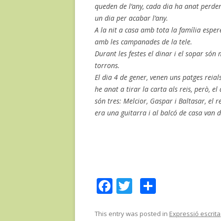
queden de l’any, cada dia ha anat perde
un dia per acabar l’any.
A la nit a casa amb tota la família espe
amb les campanades de la tele.
Durant les festes el dinar i el sopar s
torrons.
El dia 4 de gener, venen uns patges reials
he anat a tirar la carta als reis, però, e
són tres: Melcior, Gaspar i Baltasar, el
era una guitarra i al balcó de casa van d
F
T
C
ac
w
o
e
itt
m
This entry was posted in
Expressió escrita