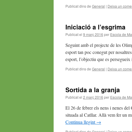
Publicat dins de
General
|
Deixa un comen
Iniciació a l’esgrima
Publicat el
9 març 2016
per
Escola de Ma
Seguint amb el projecte de les Olimp
esport tan poc conegut per nosaltres
esport, l’objectiu que es persegueix
Publicat dins de
General
|
Deixa un comen
Sortida a la granja
Publicat el
2 març 2016
per
Escola de Ma
El 26 de febrer els nens i nenes del 
situada al Catllar. Allà vem fer un m
Continua llegint
→
Publicat dins de
General
|
Deixa un comen