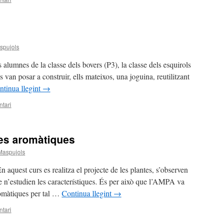
spujols
s alumnes de la classe dels bovers (P3), la classe dels esquirols
s van posar a construir, ells mateixos, una joguina, reutilitzant
ntinua llegint
→
tari
tes aromàtiques
Maspujols
En aquest curs es realitza el projecte de les plantes, s’observen
e n’estudien les característiques. És per això que l’AMPA va
romàtiques per tal …
Continua llegint
→
tari