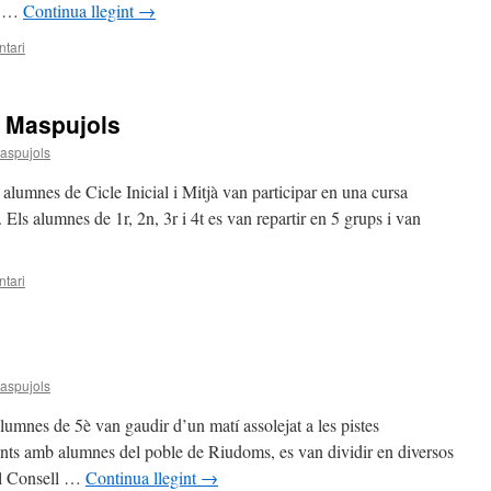
s, …
Continua llegint
→
tari
r Maspujols
aspujols
s alumnes de Cicle Inicial i Mitjà van participar en una cursa
Els alumnes de 1r, 2n, 3r i 4t es van repartir en 5 grups i van
tari
aspujols
lumnes de 5è van gaudir d’un matí assolejat a les pistes
nts amb alumnes del poble de Riudoms, es van dividir en diversos
el Consell …
Continua llegint
→