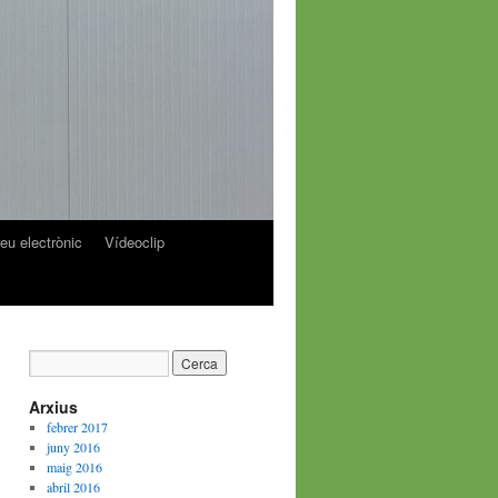
reu electrònic
Vídeoclip
Arxius
febrer 2017
juny 2016
maig 2016
abril 2016