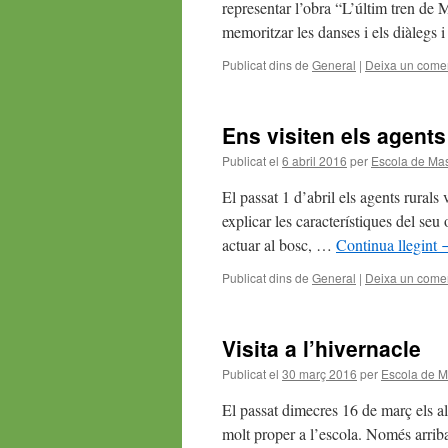
representar l’obra “L’últim tren de 
memoritzar les danses i els diàlegs
Publicat dins de
General
|
Deixa un comen
Ens visiten els agents
Publicat el
6 abril 2016
per
Escola de Ma
El passat 1 d’abril els agents rurals 
explicar les característiques del seu
actuar al bosc, …
Continua llegint
Publicat dins de
General
|
Deixa un comen
Visita a l’hivernacle
Publicat el
30 març 2016
per
Escola de M
El passat dimecres 16 de març els al
molt proper a l’escola. Només arrib