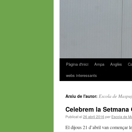
Pàgina d'inici
Ampa
Anglès
Ca
Vés
webs interessants
al
contingut
Escola de Maspuj
Arxiu de l'autor:
Celebrem la Setmana 
Publicat el
26 abril 2016
per
Escola de M
El dijous 21 d’abril van començar le