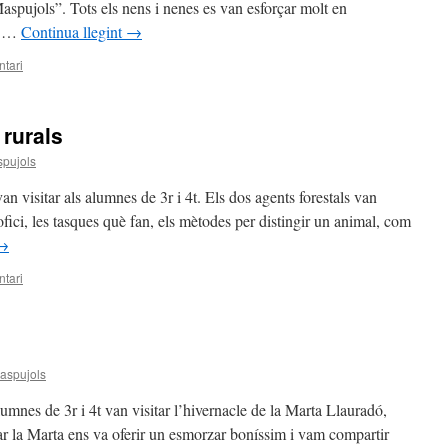
Maspujols”. Tots els nens i nenes es van esforçar molt en
 i …
Continua llegint
→
tari
 rurals
spujols
van visitar als alumnes de 3r i 4t. Els dos agents forestals van
 ofici, les tasques què fan, els mètodes per distingir un animal, com
→
tari
aspujols
umnes de 3r i 4t van visitar l’hivernacle de la Marta Llauradó,
ar la Marta ens va oferir un esmorzar boníssim i vam compartir