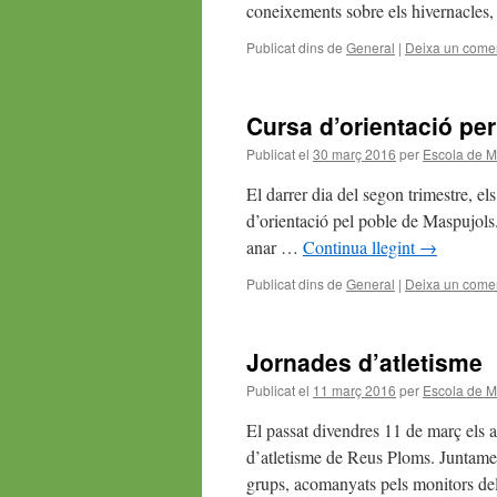
coneixements sobre els hivernacle
Publicat dins de
General
|
Deixa un comen
Cursa d’orientació pe
Publicat el
30 març 2016
per
Escola de M
El darrer dia del segon trimestre, el
d’orientació pel poble de Maspujols. 
anar …
Continua llegint
→
Publicat dins de
General
|
Deixa un comen
Jornades d’atletisme
Publicat el
11 març 2016
per
Escola de M
El passat divendres 11 de març els a
d’atletisme de Reus Ploms. Juntame
grups, acomanyats pels monitors d