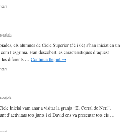
tari
spujols
íades, els alumnes de Cicle Superior (5è i 6è) s’han iniciat en un
 com l’esgrima. Han descobert les característiques d’aquest
 i les diferents …
Continua llegint
→
tari
spujols
Cicle Inicial vam anar a visitar la granja “El Corral de Neri”,
unt d’activitats tots junts i el David ens va presentar tots els …
tari