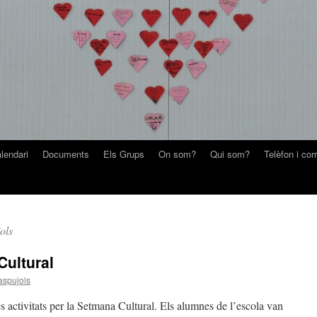
lendari
Documents
Els Grups
On som?
Qui som?
Telèfon i cor
ols
Cultural
aspujols
s activitats per la Setmana Cultural. Els alumnes de l’escola van