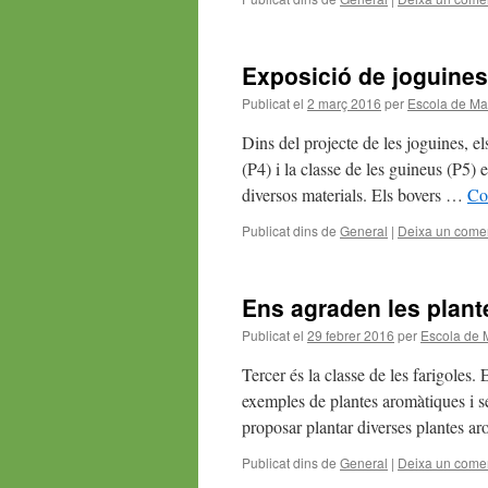
Exposició de joguines
Publicat el
2 març 2016
per
Escola de Ma
Dins del projecte de les joguines, el
(P4) i la classe de les guineus (P5) e
diversos materials. Els bovers …
Co
Publicat dins de
General
|
Deixa un comen
Ens agraden les plan
Publicat el
29 febrer 2016
per
Escola de 
Tercer és la classe de les farigoles. 
exemples de plantes aromàtiques i s
proposar plantar diverses plantes a
Publicat dins de
General
|
Deixa un comen