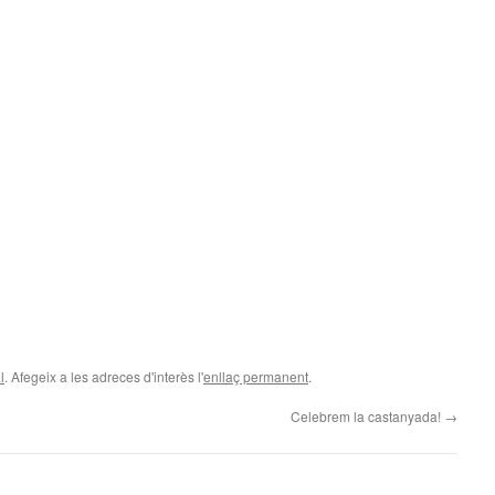
l
. Afegeix a les adreces d'interès l'
enllaç permanent
.
Celebrem la castanyada!
→