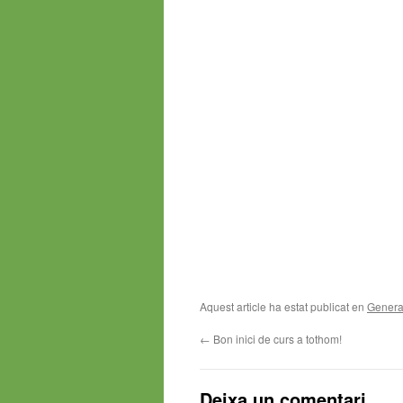
Aquest article ha estat publicat en
Genera
←
Bon inici de curs a tothom!
Deixa un comentari