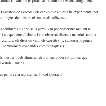
e dones la Dàlia on es podia veure com era l’escola antigament.
l’evolució de l’escola i els canvis que aquesta ha experimentat pel
odologies del mestre, els materials utilitzats…
s semblants als dels seus pares, van poder escriure mullant la
res i els quaderns d’abans, i van observar diversos materials com la
escriure, els discs de vinil, els cassettes…, i diverses joguines
es (popularment conegudes com “caniques”).
als mestres i pels alumnes, els qui van poder comprovar que
divertida i amena.
s per la seva representació i col·laboració.