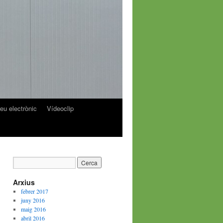
reu electrònic
Vídeoclip
Arxius
febrer 2017
juny 2016
maig 2016
abril 2016