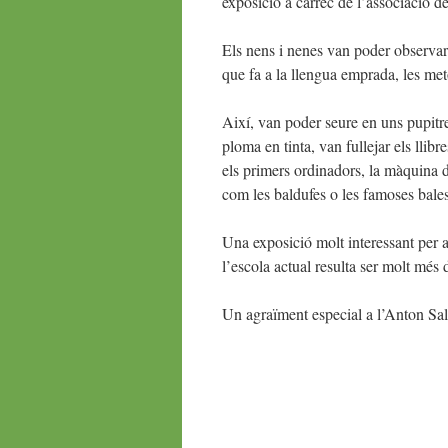
exposició a càrrec de l’associació d
Els nens i nenes van poder observar 
que fa a la llengua emprada, les met
Així, van poder seure en uns pupitre
ploma en tinta, van fullejar els llib
els primers ordinadors, la màquina d’
com les baldufes o les famoses bal
Una exposició molt interessant per 
l’escola actual resulta ser molt més 
Un agraïment especial a l’Anton Sala