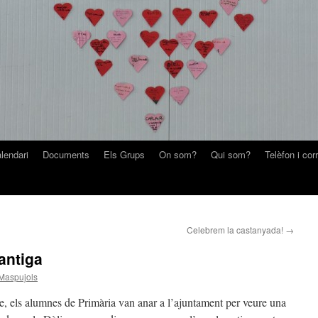
lendari
Documents
Els Grups
On som?
Qui som?
Telèfon i cor
Celebrem la castanyada!
→
antiga
Maspujols
re, els alumnes de Primària van anar a l’ajuntament per veure una