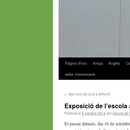
Pàgina d'inici
Ampa
Anglès
Ca
Vés
webs interessants
al
contingut
←
Bon inici de curs a tothom!
Exposició de l’escola 
Publicat el
6 octubre 2014
per
Escola de 
El passat dimarts, dia 16 de setemb