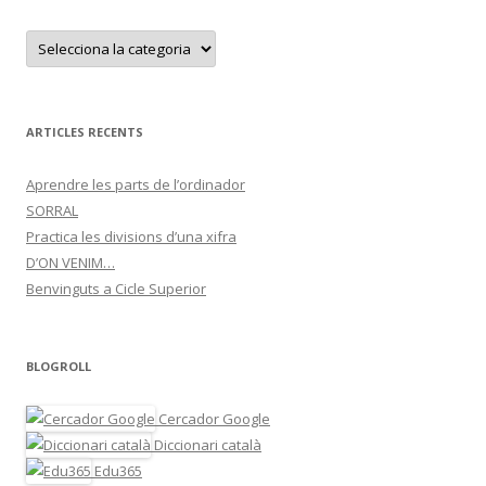
C
a
t
e
g
o
r
ARTICLES RECENTS
i
e
s
Aprendre les parts de l’ordinador
SORRAL
Practica les divisions d’una xifra
D’ON VENIM…
Benvinguts a Cicle Superior
BLOGROLL
Cercador Google
Diccionari català
Edu365