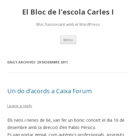
El Bloc de l'escola Carles I
Bloc funcionant amb el WordPress
Skip
Menu
to
content
DAILY ARCHIVES:
29 DESEMBRE 2011
Un do d’acords a Caixa Forum
Leave a reply
Els nens i nenes de 6è, van fer un bonic concert el dia 16 de
desembre amb la direcció d’en Pablo Pérsico.
Es van portar genial, com autèntics professionals, asseguts