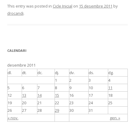
This entry was posted in
Cicle Inicial
on
15 desembre 2011
by
drocandi
.
CALENDARI
desembre 2011
dl.
dt.
dc.
dj.
dv.
ds.
dg.
1
2
3
4
5
6
7
8
9
10
11
12
13
14
15
16
17
18
19
20
21
22
23
24
25
26
27
28
29
30
31
« nov.
gen. »