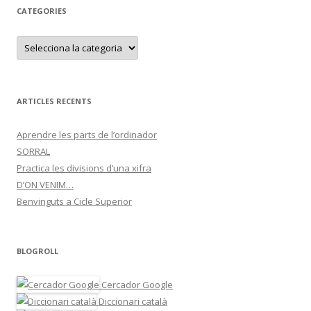
CATEGORIES
C
a
t
e
g
o
r
ARTICLES RECENTS
i
e
s
Aprendre les parts de l’ordinador
SORRAL
Practica les divisions d’una xifra
D’ON VENIM…
Benvinguts a Cicle Superior
BLOGROLL
Cercador Google
Diccionari català