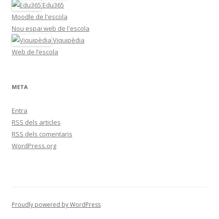
Edu365
Moodle de l'escola
Nou espai web de l'escola
Viquipèdia
Web de l’escola
META
Entra
RSS
dels articles
RSS
dels comentaris
WordPress.org
Proudly powered by WordPress