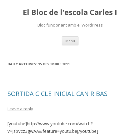
El Bloc de l'escola Carles I
Bloc funcionant amb el WordPress
Skip
Menu
to
content
DAILY ARCHIVES:
15 DESEMBRE 2011
SORTIDA CICLE INICIAL CAN RIBAS
Leave a reply
[youtube]http://www.youtube.com/watch?
v=jsbVcz3gwAA&feature=youtu.be[/youtube]