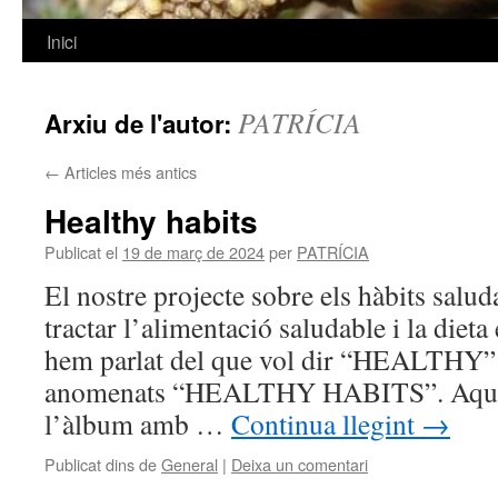
Inici
Vés
al
PATRÍCIA
Arxiu de l'autor:
contingut
←
Articles més antics
Healthy habits
Publicat el
19 de març de 2024
per
PATRÍCIA
El nostre projecte sobre els hàbits salud
tractar l’alimentació saludable i la dieta
hem parlat del que vol dir “HEALTHY” i
anomenats “HEALTHY HABITS”. Aquí t
l’àlbum amb …
Continua llegint
→
Publicat dins de
General
|
Deixa un comentari