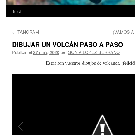
Inici
Vés
al
←
TANGRAM
¡VAMOS A
contingut
DIBUJAR UN VOLCÁN PASO A PASO
Publicat el
27 maig 2020
per
SONIA LOPEZ SERRANO
felici
Estos son vuestros dibujos de volcanes, ¡