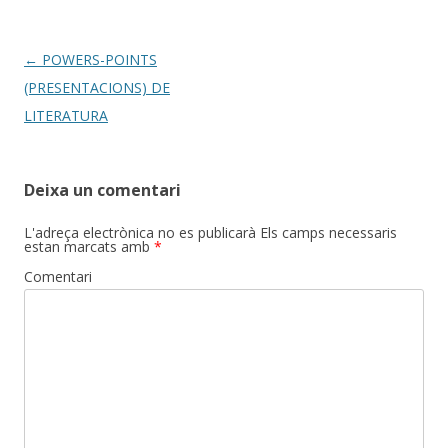
Post
←
POWERS-POINTS
navigation
(PRESENTACIONS) DE
LITERATURA
Deixa un comentari
L'adreça electrònica no es publicarà
Els camps necessaris
estan marcats amb
*
Comentari