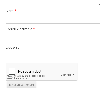
Nom
*
Correu electrònic
*
Lloc web