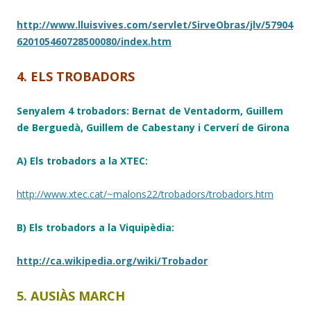
http://www.lluisvives.com/servlet/SirveObras/jlv/57904
620105460728500080/index.htm
4. ELS TROBADORS
Senyalem 4 trobadors: Bernat de Ventadorm, Guillem
de Berguedà, Guillem de Cabestany i Cerverí de Girona
A) Els trobadors a la XTEC:
http://www.xtec.cat/~malons22/trobadors/trobadors.htm
B) Els trobadors a la Viquipèdia:
http://ca.wikipedia.org/wiki/Trobador
5. AUSIÀS MARCH