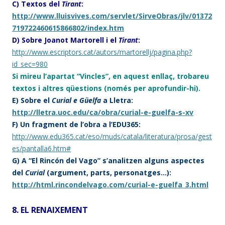
C) Textos del
Tirant
:
http://www.lluisvives.com/servlet/SirveObras/jlv/01372
719722460615866802/index.htm
D) Sobre Joanot Martorell i el
Tirant
:
http://www.escriptors.cat/autors/martorellj/pagina.php?
id_sec=980
Si mireu l’apartat “Vincles”, en aquest enllaç, trobareu
textos i altres qüestions (només per aprofundir-hi).
E) Sobre el
Curial e Güelfa
a Lletra:
http://lletra.uoc.edu/ca/obra/curial-e-guelfa-s-xv
F) Un fragment de l’obra a l’EDU365:
http://www.edu365.cat/eso/muds/catala/literatura/prosa/gest
es/pantalla6.htm#
G) A “El Rincón del Vago” s’analitzen alguns aspectes
del
Curial
(argument, parts, personatges…):
http://html.rincondelvago.com/curial-e-guelfa_3.html
8. EL RENAIXEMENT