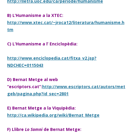
http://lletra.uoc.edu/ca/periode/humanisme
B) L’Humanisme a la XTEC:
http://www.xtec.cat/~jroca12/literatura/humanisme.h
tm
C) L’Humanisme a l’ Enciclopèdia:
http://www.enciclopedia.cat/fitxa_v2.jsp?
NDCHEC=0115043
D) Bernat Metge al web
“escriptors.cat”:
http://www.escriptors.cat/autors/met
geb/pagina.php?id_sec=2801
E) Bernat Metge a la Viquipèdia:
http://ca.wikipedia.org/wiki/Bernat_Metge
F) Llibre
Lo Somni
de Bernat Metge: