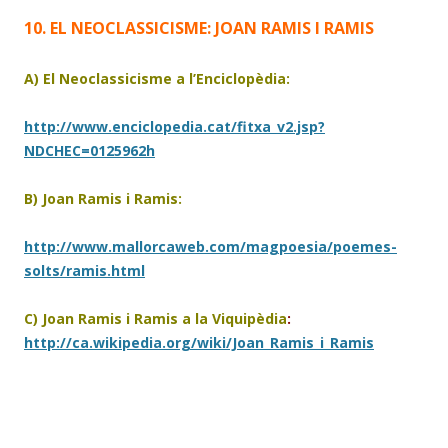
10. EL NEOCLASSICISME: JOAN RAMIS I RAMIS
A) El Neoclassicisme a l’Enciclopèdia:
http://www.enciclopedia.cat/fitxa_v2.jsp?
NDCHEC=0125962h
B) Joan Ramis i Ramis:
http://www.mallorcaweb.com/magpoesia/poemes-
solts/ramis.html
C) Joan Ramis i Ramis a la Viquipèdia
:
http://ca.wikipedia.org/wiki/Joan_Ramis_i_Ramis