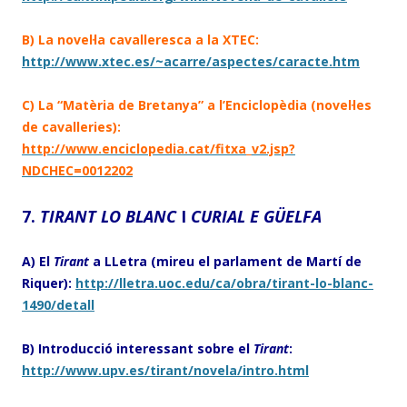
B) La novel·la cavalleresca a la XTEC:
http://www.xtec.es/~acarre/aspectes/caracte.htm
C) La “Matèria de Bretanya” a l’Enciclopèdia (novel·les
de cavalleries):
http://www.enciclopedia.cat/fitxa_v2.jsp?
NDCHEC=0012202
7.
TIRANT LO BLANC
I
CURIAL E GÜELFA
A) El
Tirant
a LLetra (mireu el parlament de Martí de
Riquer):
http://lletra.uoc.edu/ca/obra/tirant-lo-blanc-
1490/detall
B) Introducció interessant sobre el
Tirant
:
http://www.upv.es/tirant/novela/intro.html