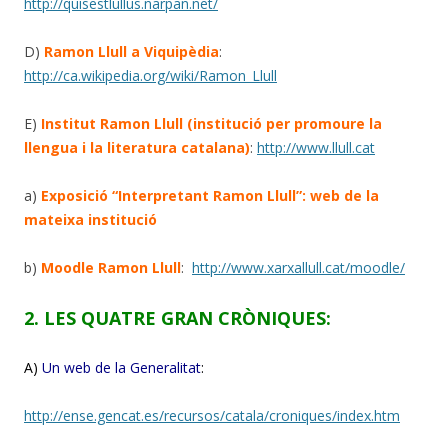
http://quisestlullus.narpan.net/
D)
Ramon Llull a Viquipèdia
:
http://ca.wikipedia.org/wiki/Ramon_Llull
E)
Institut Ramon Llull (institució per promoure la
llengua i la literatura catalana)
:
http://www.llull.cat
a)
Exposició “Interpretant Ramon Llull”: web de la
mateixa institució
b)
Moodle Ramon Llull
:
http://www.xarxallull.cat/moodle/
2. LES QUATRE GRAN CRÒNIQUE
S
:
A)
Un web de la Generalitat
:
http://ense.gencat.es/recursos/catala/croniques/index.htm