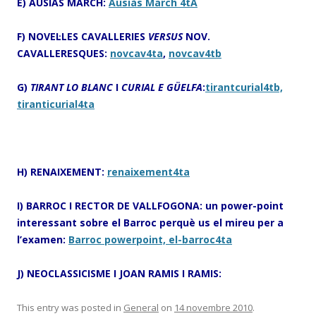
E) AUSIÀS MARCH:
Ausiàs March 4tA
F) NOVEL·LES CAVALLERIES
VERSUS
NOV.
CAVALLERESQUES:
novcav4ta
,
novcav4tb
G)
TIRANT LO BLANC
I
CURIAL E GÜELFA
:
tirantcurial4tb,
tiranticurial4ta
H) RENAIXEMENT:
renaixement4ta
I) BARROC I RECTOR DE VALLFOGONA: un power-point
interessant sobre el Barroc perquè us el mireu per a
l’examen:
Barroc powerpoint,
el-barroc4ta
J) NEOCLASSICISME I JOAN RAMIS I RAMIS:
This entry was posted in
General
on
14 novembre 2010
.