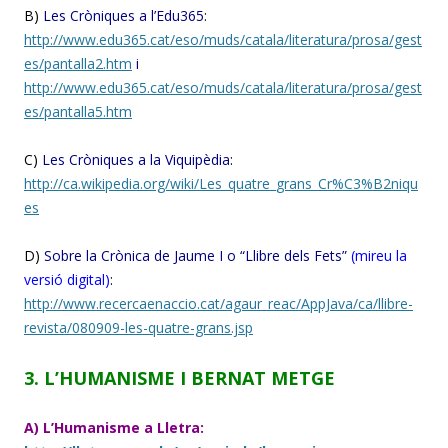
B)
Les Cròniques a l’Edu365
:
http://www.edu365.cat/eso/muds/catala/literatura/prosa/gest
es/pantalla2.htm
i
http://www.edu365.cat/eso/muds/catala/literatura/prosa/gest
es/pantalla5.htm
C)
Les Cròniques a la Viquipèdia
:
http://ca.wikipedia.org/wiki/Les_quatre_grans_Cr%C3%B2niqu
es
D)
Sobre la Crònica de Jaume I o “Llibre dels Fets”
(mireu la
versió digital)
:
http://www.recercaenaccio.cat/agaur_reac/AppJava/ca/llibre-
revista/080909-les-quatre-grans.jsp
3. L’HUMANISME I BERNAT METGE
A) L’Humanisme a Lletra: