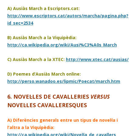
A) Ausiàs March a Escriptors.cat:
http://www.escriptors.cat/autors/marcha/pagina.php?
id_sec=2534
B) Ausiàs March a la Viquipèdia:
http://ca.wikipedia.org/wiki/Ausi%C3%A0s_March
C) Ausiàs March a la XTEC:
http://www.xtec.cat/ausias/
D) Poemes d’Ausiàs March online:
http://perso.wanadoo.es/lipmic/Poecat/march.htm
6. NOVEL·LES DE CAVALLERIES
VERSUS
NOVEL·LES CAVALLERESQUES
A) Diferències generals entre un tipus de novel·la i
l’altra a la Viquipèdia:
http://ca.wikipedia.org/wiki/Novel·la_de_cavallers