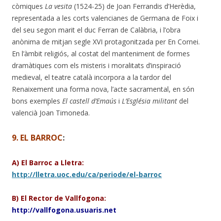
còmiques
La vesita
(1524-25) de Joan Ferrandis d’Herèdia,
representada a les corts valencianes de Germana de Foix i
del seu segon marit el duc Ferran de Calàbria, i l’obra
anònima de mitjan segle XVI protagonitzada per En Cornei.
En l’àmbit religiós, al costat del manteniment de formes
dramàtiques com els misteris i moralitats d’inspiració
medieval, el teatre català incorpora a la tardor del
Renaixement una forma nova, l’acte sacramental, en són
bons exemples
El castell d’Emaús
i
L’Església militant
del
valencià Joan Timoneda.
9. EL BARROC
:
A) El Barroc a Lletra:
http://lletra.uoc.edu/ca/periode/el-barroc
B) El Rector de Vallfogona:
http://vallfogona.usuaris.net