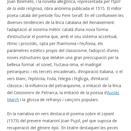
Joan Binimelis, i la novel·la al·legòrica, representada per l’
Spill
de la vida religiosa
, obra anònima publicada el 1515. El millor
poeta català del període fou Pere Serafí. En ell conflueixen les
diverses tendències de la lírica catalana del Renaixement:
l’adaptació al sistema mètric català d’una nova forma
d’estructurar el poema que, amb el seu sistema accentual,
rítmic i prosòdic, opta per l’harmonia i l’eufonia, els
paràmetres estètics propis del classicisme; l’adopció d’unes
noves estructures que delaten una gran preocupació per la
bellesa formal -el sonet, l’octava rima, el madrigal
petrarquesc i els tercets encadenats, d’inspiració italiana, o el
vers blanc, l’epístola, l’oda, l’elegia i l’ègloga, d’imitació
clàssica-; la influència del petrarquisme, a imitació de la lírica
del
Canzoniere
de Petrarca, la imitació de la poesia d’
Ausiàs
March
i la glossa de refranys i cançons populars.
En la narrativa en vers destaca el poema sobre el
Lepant
(1573) del prevere mataroní Joan Pujol, pel que suposa de
recuperació del gènere èpic. En teatre destaquen les peces