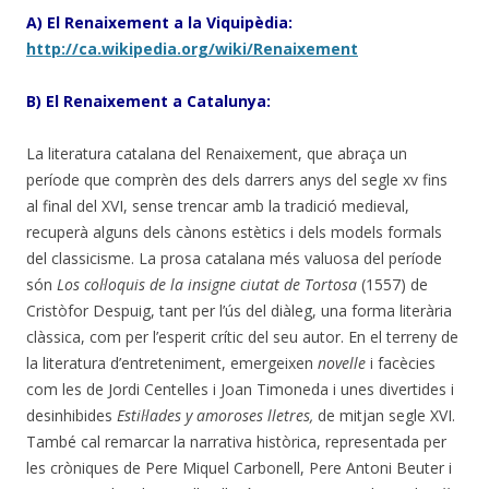
A) El Renaixement a la Viquipèdia:
http://ca.wikipedia.org/wiki/Renaixement
B) El Renaixement a Catalunya:
La literatura catalana del Renaixement, que abraça un
període que comprèn des dels darrers anys del segle xv fins
al final del XVI, sense trencar amb la tradició medieval,
recuperà alguns dels cànons estètics i dels models formals
del classicisme. La prosa catalana més valuosa del període
són
Los col·loquis de la insigne ciutat de Tortosa
(1557) de
Cristòfor Despuig, tant per l’ús del diàleg, una forma literària
clàssica, com per l’esperit crític del seu autor. En el terreny de
la literatura d’entreteniment, emergeixen
novelle
i facècies
com les de Jordi Centelles i Joan Timoneda i unes divertides i
desinhibides
Estil·lades y amoroses lletres,
de mitjan segle XVI.
També cal remarcar la narrativa històrica, representada per
les cròniques de Pere Miquel Carbonell, Pere Antoni Beuter i