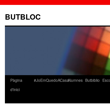
BUTBLOC
Pàgina
#JoEmQuedoACasa
Alumnes
Butbiblio
Esc
Vés
d'inici
al
contingut