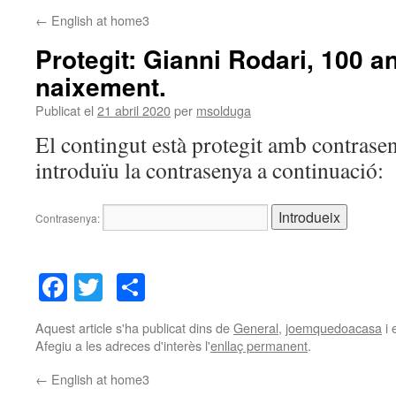
←
English at home3
Protegit: Gianni Rodari, 100 a
naixement.
Publicat el
21 abril 2020
per
msolduga
El contingut està protegit amb contrasen
introduïu la contrasenya a continuació:
Contrasenya:
Facebook
Twitter
Comparteix
Aquest article s'ha publicat dins de
General
,
joemquedoacasa
i 
Afegiu a les adreces d'interès l'
enllaç permanent
.
←
English at home3