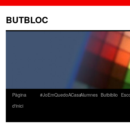
BUTBLOC
Pàgina
#JoEmQuedoACasa
Alumnes
Butbiblio
Esc
Vés
d'inici
al
contingut