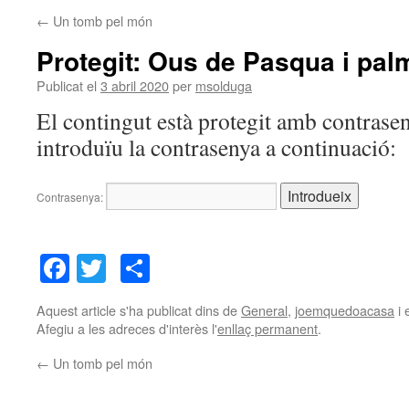
←
Un tomb pel món
Protegit: Ous de Pasqua i pal
Publicat el
3 abril 2020
per
msolduga
El contingut està protegit amb contrasen
introduïu la contrasenya a continuació:
Contrasenya:
Facebook
Twitter
Comparteix
Aquest article s'ha publicat dins de
General
,
joemquedoacasa
i 
Afegiu a les adreces d'interès l'
enllaç permanent
.
←
Un tomb pel món