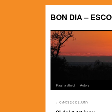
BON DIA – ESC
Pàgina d'inici
Autors
Vés
al
←
CM-CS 2-6 DE JUNY
contingut