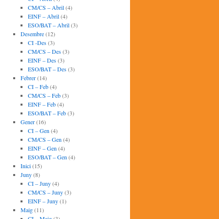
CM/CS – Abril
(4)
EINF – Abril
(4)
ESO/BAT – Abril
(3)
Desembre
(12)
CI -Des
(3)
CM/CS – Des
(3)
EINF – Des
(3)
ESO/BAT – Des
(3)
Febrer
(14)
CI – Feb
(4)
CM/CS – Feb
(3)
EINF – Feb
(4)
ESO/BAT – Feb
(3)
Gener
(16)
CI – Gen
(4)
CM/CS – Gen
(4)
EINF – Gen
(4)
ESO/BAT – Gen
(4)
Inici
(15)
Juny
(8)
CI – Juny
(4)
CM/CS – Juny
(3)
EINF – Juny
(1)
Maig
(11)
CI – Maig
(3)