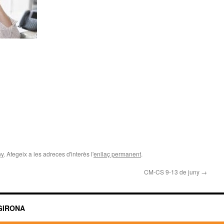
ny
. Afegeix a les adreces d'interès l'
enllaç permanent
.
CM-CS 9-13 de juny
→
GIRONA