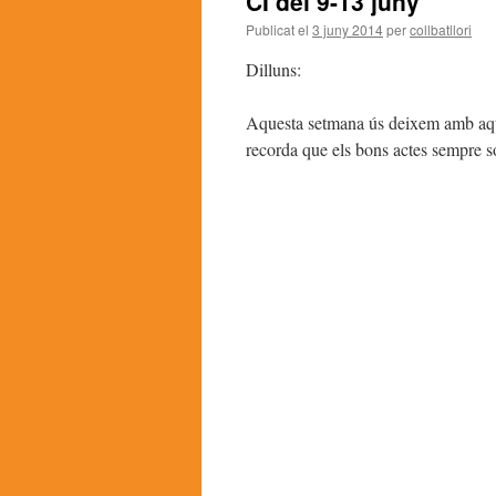
CI del 9-13 juny
Publicat el
3 juny 2014
per
collbatllori
Dilluns:
Aquesta setmana ús deixem amb aques
recorda que els bons actes sempre 