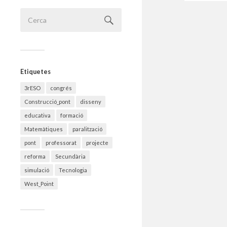
Etiquetes
3rESO
congrés
Construcció_pont
disseny
educativa
formació
Matemàtiques
paralització
pont
professorat
projecte
reforma
Secundària
simulació
Tecnologia
West_Point