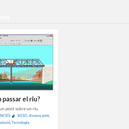
 pont
passar el riu?
un pont sobre un riu
ÈNCIES
3rESO
,
disseny
,
pont
,
mulació
,
Tecnologia