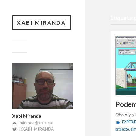
Etiqueta:
XABI MIRANDA
Podem 
Disseny d’
Xabi Miranda
EXPERI
lmiranda@xtec.cat
@XABI_MIRANDA
projecte
,
si