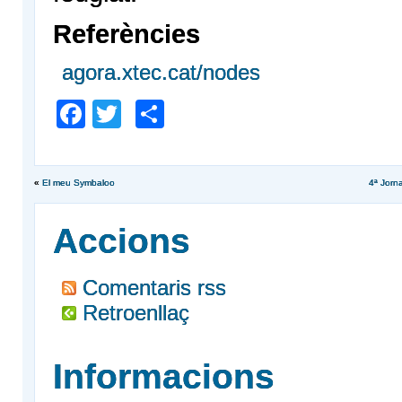
Referències
agora.xtec.cat/nodes
Facebook
Twitter
Comparteix
«
El meu Symbaloo
4ª Jorn
Accions
Comentaris rss
Retroenllaç
Informacions