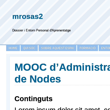
mrosas2
Dossier i Entorn Personal d'Aprenentatge
HOME
QUI SÓC
SOBRE AQUEST ESPAI
FORMACIÓ
ENTO
MOOC d’Administr
de Nodes
Continguts
Lorem ipsum dolor sit amet, c