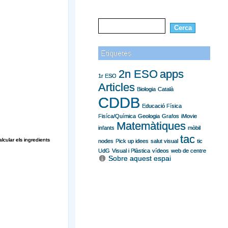
Etiquetes
2n ESO
apps
1r ESO
Articles
Biologia
Català
CDDB
Educació Física
Fisíca/Química
Geologia
Grafos
iMovie
Matemàtiques
infants
mòbil
tac
lcular els ingredients
nodes
Pick up idees
salut visual
tic
UdG
Visual i Plàstica
vídeos
web de centre
Sobre aquest espai