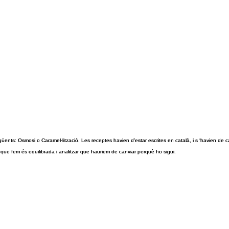
egüents: Osmosi o Caramel·lització. Les receptes havien d’estar escrites en català, i s ‘havien de ca
eta que fem és equilibrada i analitzar que hauriem de canviar perquè ho sigui.