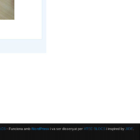
LOCS
- Funciona amb
WordPress
i va ser dissenyat per
XTEC BLOCS
i inspired by
JIDE
.