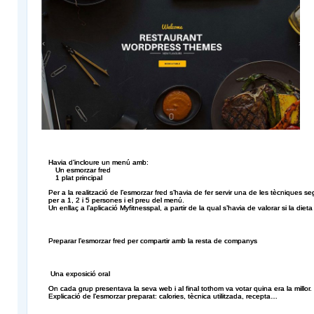
Havia d’incloure un menú amb:
Un esmorzar fred
1 plat principal
Per a la realització de l’esmorzar fred s’havia de fer servir una de les tècniques s
per a 1, 2 i 5 persones i el preu del menú.
Un enllaç a l’aplicació Myfitnesspal, a partir de la qual s’havia de valorar si la di
Preparar l’esmorzar fred per compartir amb la resta de companys
Una exposició oral
On cada grup presentava la seva web i al final tothom va votar quina era la millor.
Explicació de l’esmorzar preparat: calories, tècnica utilitzada, recepta…