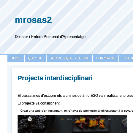
mrosas2
Dossier i Entorn Personal d'Aprenentatge
HOME
QUI SÓC
SOBRE AQUEST ESPAI
FORMACIÓ
ENTO
Projecte interdisciplinari
El passat mes d’octubre els alumnes de 2n d’ESO van realitzar el proje
El projecte va consistir en:
Crear una web d’un restaurant, on s’havia de promocionar el restaurant i la seva e