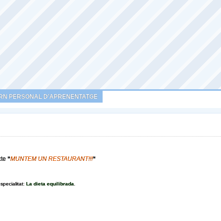
RN PERSONAL D’APRENENTATGE
cte
“
MUNTEM UN RESTAURANT!!!
“
specialitat:
La dieta equilibrada
.