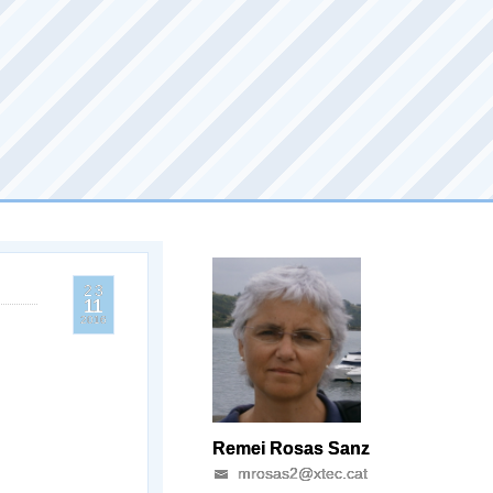
23
11
2016
Remei Rosas Sanz
mrosas2@xtec.cat