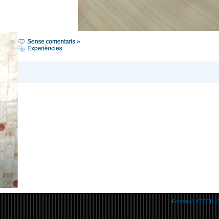
Sense comentaris »
Experiències
Formació XTECB