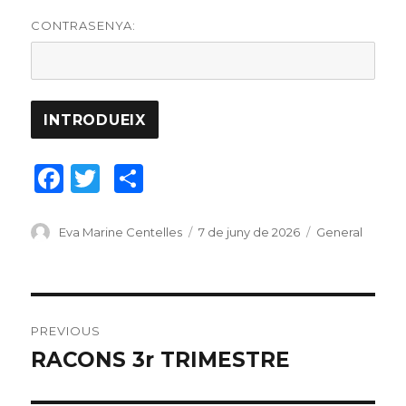
CONTRASENYA:
F
T
C
a
w
o
c
it
m
Author
Eva Marine Centelles
Posted
7 de juny de 2026
Categories
General
on
e
te
p
b
r
ar
Navegació
o
te
PREVIOUS
o
ix
d'articles
RACONS 3r TRIMESTRE
Previous
k
post: