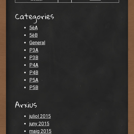
Categories
5èA
5èB
General
P3A
P3B
P4A
P4B
P5A
P5B
Arxius
juliol 2015
juny 2015
maig 2015