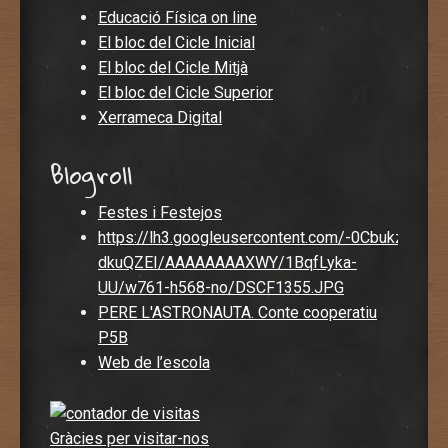
Educació Física on line
El bloc del Cicle Inicial
El bloc del Cicle Mitjà
El bloc del Cicle Superior
Xerrameca Digital
Blogroll
Festes i Festejos
https://lh3.googleusercontent.com/-0CbukzDvisc
dkuQZEI/AAAAAAAAXWY/1BqfLyka-
UU/w761-h568-no/DSCF1355.JPG
PERE L'ASTRONAUTA. Conte cooperatiu
P5B
Web de l’escola
Gràcies per visitar-nos