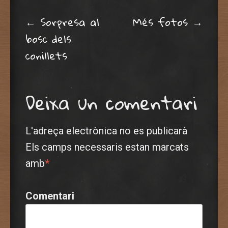
Post navigation
←
Sorpresa al
Més fotos
→
bosc dels
conillets
Deixa un comentari
L'adreça electrònica no es publicarà
Els camps necessaris estan marcats
amb
*
Comentari