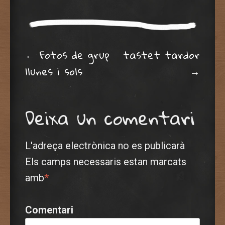
Post navigation
←
Fotos de grup
tastet tardor
llunes i sols
→
Deixa un comentari
L'adreça electrònica no es publicarà
Els camps necessaris estan marcats
amb
*
Comentari