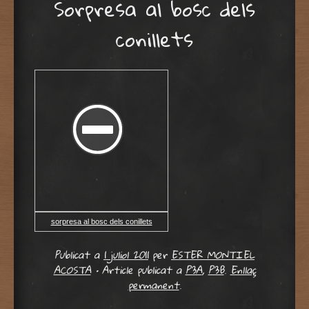
Sorpresa al bosc dels
conillets
sorpresa al bosc dels conillets
Publicat a
1 juliol 2011
per
ESTER MONTIEL
ACOSTA
•
Article publicat a
P3A
,
P3B
.
Enllaç
permanent
.