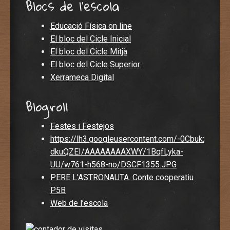
Blocs de l'escola
Educació Física on line
El bloc del Cicle Inicial
El bloc del Cicle Mitjà
El bloc del Cicle Superior
Xerrameca Digital
Blogroll
Festes i Festejos
https://lh3.googleusercontent.com/-0CbukzDvisc
dkuQZEI/AAAAAAAAXWY/1BqfLyka-
UU/w761-h568-no/DSCF1355.JPG
PERE L'ASTRONAUTA. Conte cooperatiu
P5B
Web de l’escola