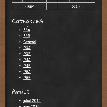
« juny
oct. »
Categories
5èA
5èB
General
P3A
P3B
P4A
P4B
P5A
P5B
Arxius
juliol 2015
juny 2015