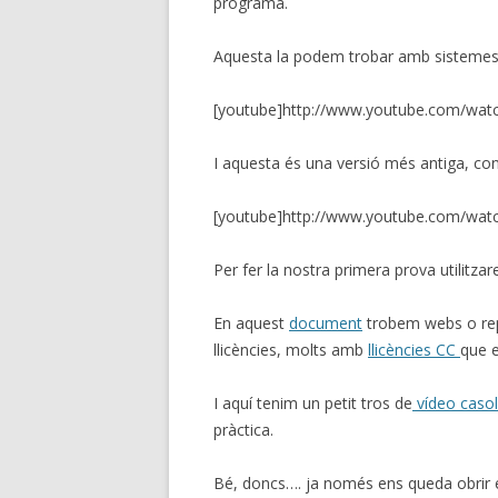
programa.
Aquesta la podem trobar amb sistemes
[youtube]http://www.youtube.com/wat
I aquesta és una versió més antiga, cone
[youtube]http://www.youtube.com/wa
Per fer la nostra primera prova utilitza
En aquest
document
trobem webs o rep
llicències, molts amb
llicències CC
que e
I aquí tenim un petit tros de
vídeo caso
pràctica.
Bé, doncs…. ja només ens queda obrir 