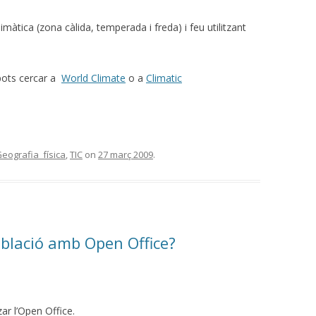
màtica (zona càlida, temperada i freda) i feu utilitzant
pots cercar a
World Climat
e
o a
Climatic
eografia_física
,
TIC
on
27 març 2009
.
blació amb Open Office?
ar l’Open Office.