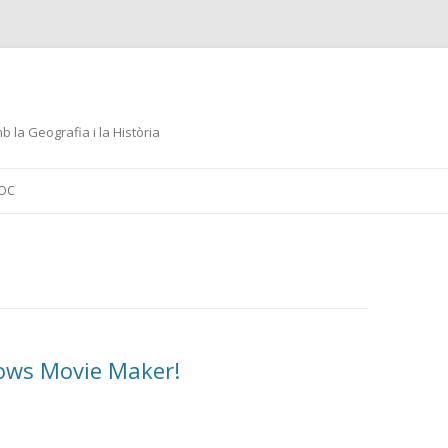
 la Geografia i la Història
Skip
to
LOC
content
ows Movie Maker!