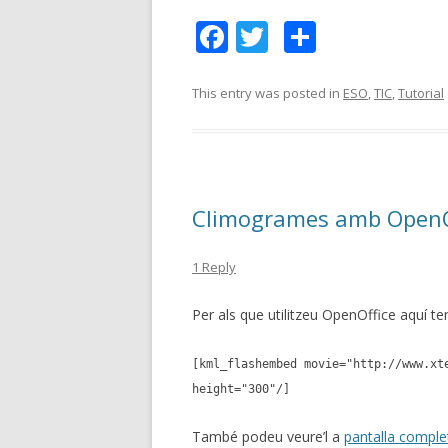
F
T
C
ac
w
o
e
itt
m
This entry was posted in
ESO
,
TIC
,
Tutorial
b
er
p
o
ar
o
te
Climogrames amb OpenO
k
ix
1 Reply
Per als que utilitzeu OpenOffice aquí ten
[kml_flashembed movie="http://www.xt
height="300"/]
També podeu veure’l a
pantalla comple