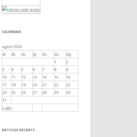
CALENDARI
agost 2026
dl.
dt.
dc.
dj.
dv.
ds.
dg.
1
2
3
4
5
6
7
8
9
10
11
12
13
14
15
16
17
18
19
20
21
22
23
24
25
26
27
28
29
30
31
« abr.
ARTICLES RECENTS