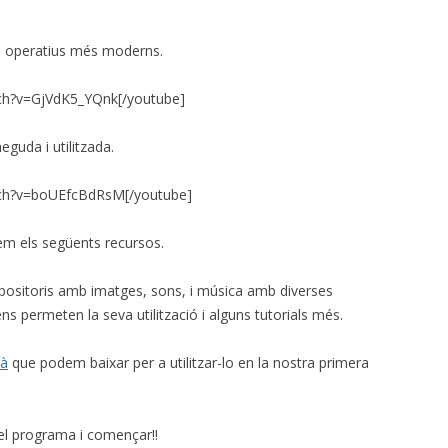
 operatius més moderns.
ch?v=GjVdK5_YQnk[/youtube]
guda i utilitzada.
tch?v=boUEfcBdRsM[/youtube]
rem els següents recursos.
ositoris amb imatges, sons, i música amb diverses
ns permeten la seva utilització i alguns tutorials més.
là
que podem baixar per a utilitzar-lo en la nostra primera
el programa i començar!!