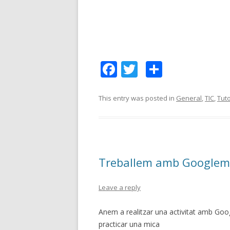
F
T
C
ac
w
o
e
itt
m
This entry was posted in
General
,
TIC
,
Tuto
b
er
p
o
ar
o
te
Treballem amb Google
k
ix
Leave a reply
Anem a realitzar una activitat amb Goog
practicar una mica