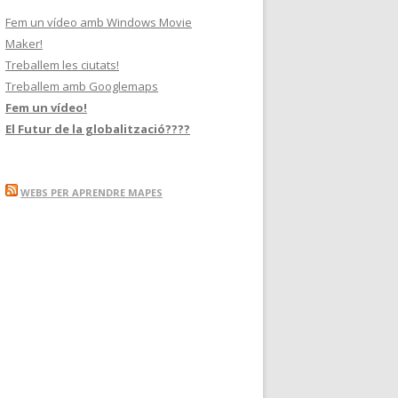
Fem un vídeo amb Windows Movie
Maker!
Treballem les ciutats!
Treballem amb Googlemaps
Fem un vídeo!
El Futur de la globalització????
WEBS PER APRENDRE MAPES