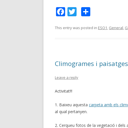
F
T
C
ac
w
o
e
itt
m
This entry was posted in
ESO1
,
General
,
G
b
er
p
o
ar
o
te
Climogrames i paisatges
k
ix
Leave a reply
Activitat!!!
1. Baixeu aquesta
carpeta amb els cli
al qual pertanyen.
2. Cerqueu fotos de la vegetació i dels