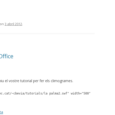
on
3 abril 2012
.
ffice
iu el vostre tutorial per fer els climogrames.
ec.cat/~cbevia/tutorials/la palma2.swf" width="500"
ta