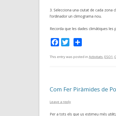
3. Selecciona una ciutat de cada zona cli
l’ordinador un climograma nou.
Recorda que les dades climàtiques les 
F
T
C
ac
w
o
e
itt
m
This entry was posted in
Activitats
,
ESO1
,
G
b
er
p
o
ar
o
te
Com Fer Piràmides de Po
k
ix
Leave a reply
Per a tots els que us estimeu més utilitz