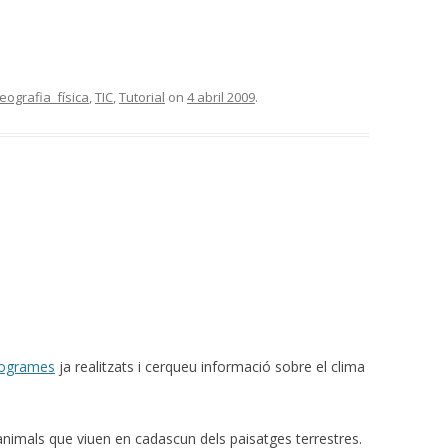
eografia_física
,
TIC
,
Tutorial
on
4 abril 2009
.
mogrames
ja realitzats i cerqueu informació sobre el clima
 animals que viuen en cadascun dels paisatges terrestres.