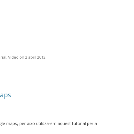
rial
,
Vídeo
on
2 abril 2013
.
maps
le maps, per això utilitzarem aquest tutorial per a