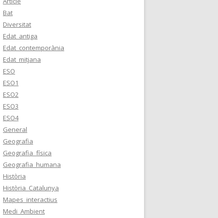
Article
Bat
Diversitat
Edat_antiga
Edat_contemporània
Edat_mitjana
ESO
ESO1
ESO2
ESO3
ESO4
General
Geografia
Geografia_física
Geografia_humana
Història
Història_Catalunya
Mapes_interactius
Medi_Ambient