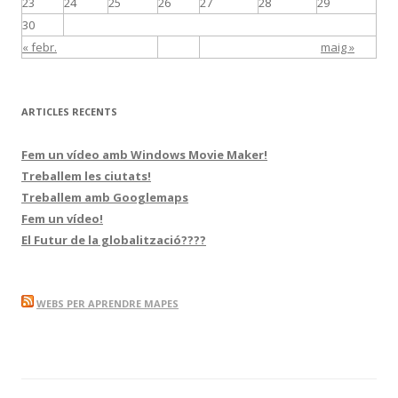
23
24
25
26
27
28
29
30
« febr.
maig »
ARTICLES RECENTS
Fem un vídeo amb Windows Movie Maker!
Treballem les ciutats!
Treballem amb Googlemaps
Fem un vídeo!
El Futur de la globalització????
WEBS PER APRENDRE MAPES