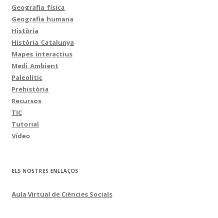
Geografia_física
Geografia_humana
Història
Història_Catalunya
Mapes_interactius
Medi_Ambient
Paleolític
Prehistòria
Recursos
TIC
Tutorial
Vídeo
ELS NOSTRES ENLLAÇOS
Aula Virtual de Ciències Socials