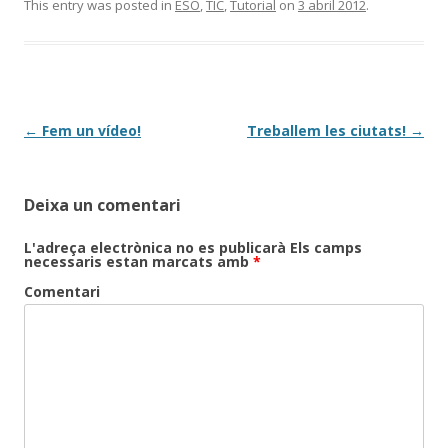
e
itt
m
This entry was posted in
ESO
,
TIC
,
Tutorial
on
3 abril 2012
.
b
er
p
o
ar
o
te
k
ix
Post
←
Fem un vídeo!
Treballem les ciutats!
→
navigation
Deixa un comentari
L'adreça electrònica no es publicarà
Els camps
necessaris estan marcats amb
*
Comentari