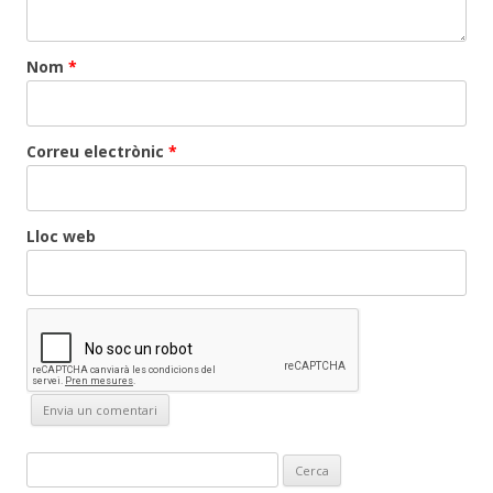
Nom
*
Correu electrònic
*
Lloc web
C
e