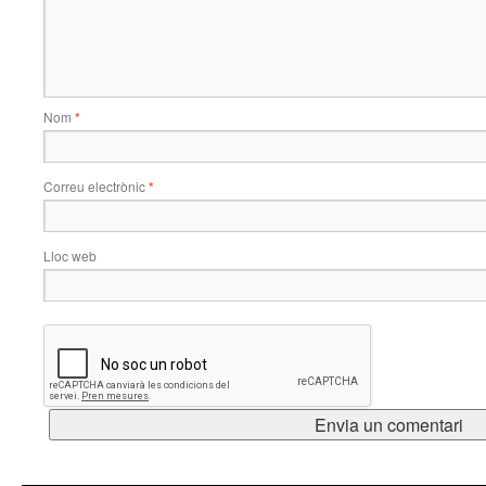
Nom
*
Correu electrònic
*
Lloc web