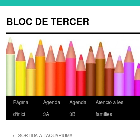
BLOC DE TERCER
Pàgina
Agenda
Agenda
Atenció a les
Vés
d'inici
3A
3B
famílies
al
contingut
←
SORTIDA A L’AQUARIUM!!