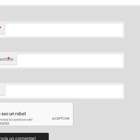
*
*
ectrònic