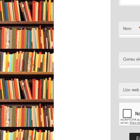
Nom
Correu el
Lloc web