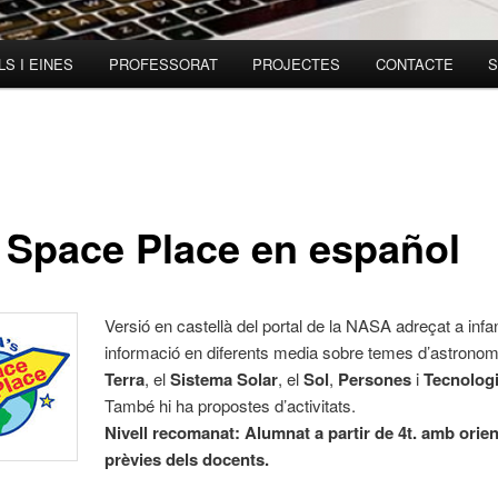
S I EINES
PROFESSORAT
PROJECTES
CONTACTE
S
 Space Place en español
Versió en castellà del portal de la NASA adreçat a infa
informació en diferents media sobre temes d’astronomi
Terra
, el
Sistema Solar
, el
Sol
,
Persones
i
Tecnolog
També hi ha propostes d’activitats.
Nivell recomanat: Alumnat a partir de 4t. amb orie
prèvies dels docents.