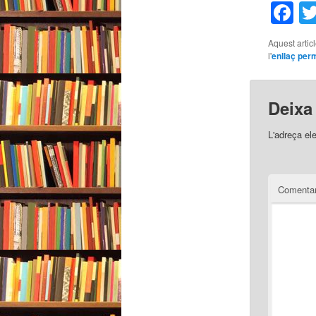
F
Aquest artic
l'
enllaç per
Deixa
L'adreça el
Comentar