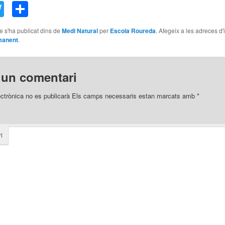
acebook
Twitter
Comparteix
le s'ha publicat dins de
Medi Natural
per
Escola Roureda
. Afegeix a les adreces d'
manent
.
 un comentari
ectrònica no es publicarà
Els camps necessaris estan marcats amb
*
i