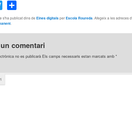
acebook
Twitter
Comparteix
le s'ha publicat dins de
Eines digitals
per
Escola Roureda
. Afegeix a les adreces d
manent
.
 un comentari
ectrònica no es publicarà
Els camps necessaris estan marcats amb
*
i