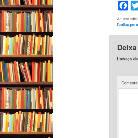
F
Aquest artic
l'
enllaç per
Deixa
L'adreça el
Comentar