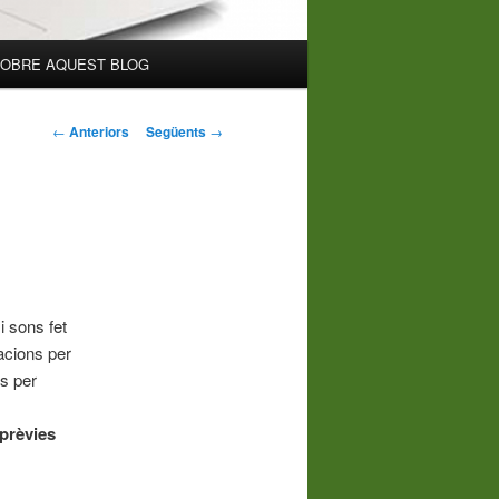
OBRE AQUEST BLOG
Navegació
←
Anteriors
Següents
→
pels
articles
i sons fet
tacions per
s per
 prèvies