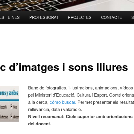
S I EINES
PROFESSORAT
PROJECTES
CONTACTE
S
c d’imatges i sons lliures
Banc de fotografies, il·lustracions, animacions, vídeos 
pel Ministeri d’Educació, Cultura i Esport. Conté orien
a la cerca,
cómo buscar.
Permet presentar els resultat
rellevància, data i valoració.
Nivell recomanat: Cicle superior amb orientacions
del docent.