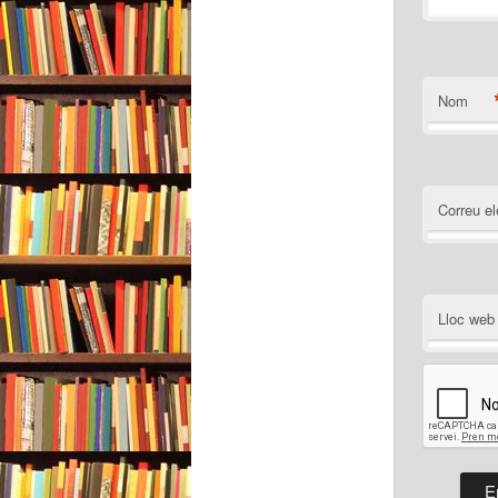
Nom
Correu el
Lloc web