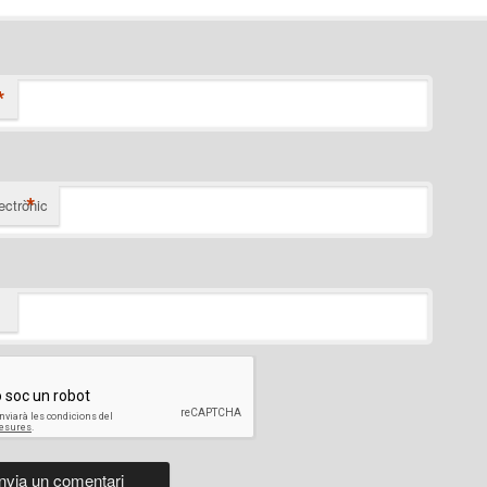
*
*
ectrònic