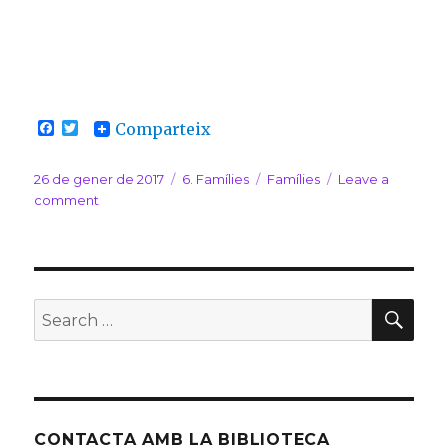
F
T
Comparteix
a
w
c
i
e
t
Posted
26 de gener de 2017
Categories
6. Famílies
Tags
Famílies
Leave a
b
t
on
comment
on
o
e
Llegim
o
r
k
a
casa!
SE
Search
for:
CONTACTA AMB LA BIBLIOTECA