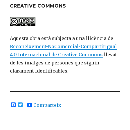
CREATIVE COMMONS
Aquesta obra està subjecta a una llicència de
Reconeixement-NoComercial-CompartirIgual
4.0 Internacional de Creative Commons
llevat
de les imatges de persones que siguin
clarament identificables.
F
T
Comparteix
a
w
c
i
e
t
b
t
o
e