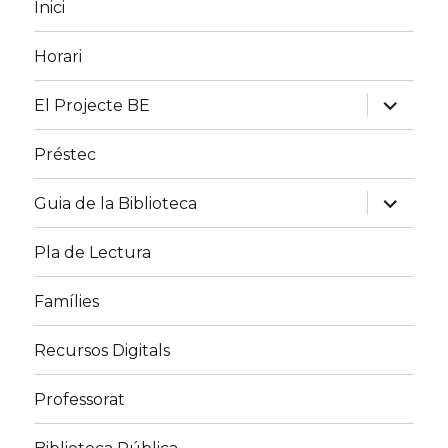
Inici
o
r
k
Horari
expand
El Projecte BE
child
menu
Préstec
expand
Guia de la Biblioteca
child
menu
Pla de Lectura
Famílies
Recursos Digitals
Professorat