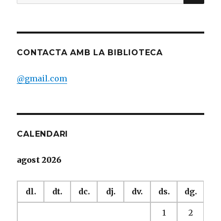
for:
CONTACTA AMB LA BIBLIOTECA
@gmail.com
CALENDARI
agost 2026
dl.
dt.
dc.
dj.
dv.
ds.
dg.
1
2