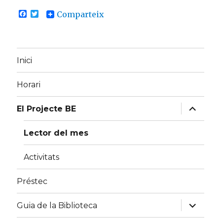
F
T
Comparteix
a
w
c
i
e
t
b
t
o
e
Inici
o
r
k
Horari
expand
El Projecte BE
child
menu
Lector del mes
Activitats
Préstec
expand
Guia de la Biblioteca
child
menu