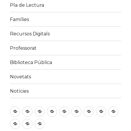
Pla de Lectura
Famílies
Recursos Digitals
Professorat
Biblioteca Pública
Novetats
Notícies
Inici
Horari
El
Préstec
Guia
Pla
Famílies
Recursos
Profe
Projecte
de
de
Digitals
Biblioteca
Novetats
Notícies
BE
la
Lectura