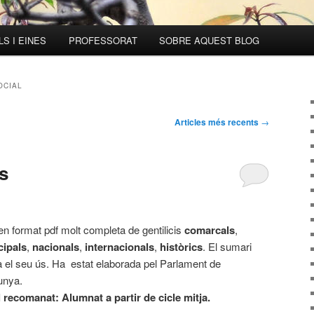
S I EINES
PROFESSORAT
SOBRE AQUEST BLOG
OCIAL
Articles més recents
→
is
en format pdf molt completa de gentilicis
comarcals
,
cipals
,
nacionals
,
internacionals
,
històrics
. El sumari
ita el seu ús. Ha estat elaborada pel Parlament de
unya.
l recomanat: Alumnat a partir de cicle mitja.