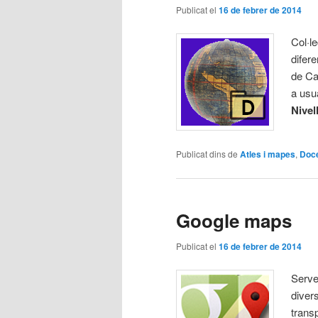
Publicat el
16 de febrer de 2014
Col·l
difere
de Ca
a usua
Nivel
Publicat dins de
Atles i mapes
,
Doc
Google maps
Publicat el
16 de febrer de 2014
Serve
divers
transp