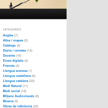
CATEGORIES
Anglès
(7)
Atles i mapes
(5)
Catàlegs
(4)
Diaris i revistes
(10)
Docents
(15)
Eines digitals
(4)
Francès
(4)
Llengua aranesa
(1)
Llengua castellana
(6)
Llengua catalana
(23)
Medi Natural
(11)
Medi social
(19)
Mitjans Audiovisuals
(8)
Música
(6)
Obres de referència
(22)