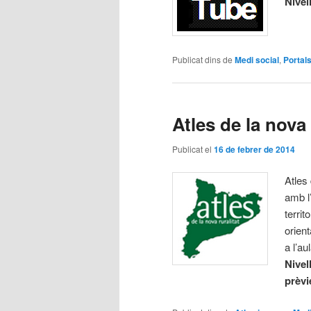
Nivel
Publicat dins de
Medi social
,
Portal
Atles de la nova 
Publicat el
16 de febrer de 2014
Atles
amb l’
territ
orient
a l’au
Nivel
prèvi