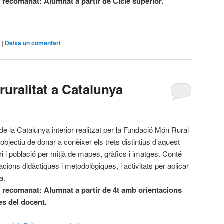
l recomanat: Alumnat a partir de Cicle superior.
s
|
Deixa un comentari
ruralitat a Catalunya
 de la Catalunya interior realitzat per la Fundació Món Rural
objectiu de donar a conèixer els trets distintius d’aquest
ori i població per mitjà de mapes, gràfics i imatges. Conté
acions didàctiques i metodològiques, i activitats per aplicar
la.
l recomanat: Alumnat a partir de 4t amb orientacions
es del docent.