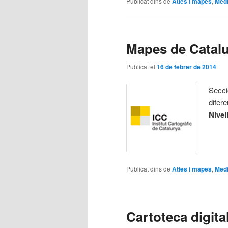
Publicat dins de
Atles i mapes
,
Medi
Mapes de Catalu
Publicat el
16 de febrer de 2014
Secci
difer
Nivel
Publicat dins de
Atles i mapes
,
Medi
Cartoteca digita