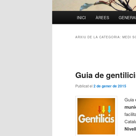
Menú
INICI
ÀREES
GENERAL
Aneu
Aneu
principal
al
al
ARXIU DE LA CATEGORIA:
MEDI S
contingut
contingut
Navegació
pels
principal
secundari
articles
Guia de gentilic
Publicat el
2 de gener de 2015
Guia 
muni
facil
Catal
Nivel