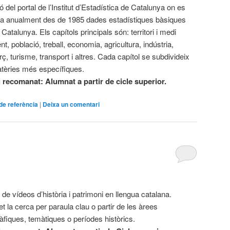
 del portal de l’Institut d’Estadística de Catalunya on es
ca anualment des de 1985 dades estadístiques bàsiques
Catalunya. Els capítols principals són: territori i medi
t, població, treball, economia, agricultura, indústria,
ç, turisme, transport i altres. Cada capítol se subdivideix
tèries més específiques.
l recomanat: Alumnat a partir de cicle superior.
de referència
|
Deixa un comentari
 de vídeos d’història i patrimoni en llengua catalana.
t la cerca per paraula clau o partir de les àrees
àfiques, temàtiques o períodes històrics.