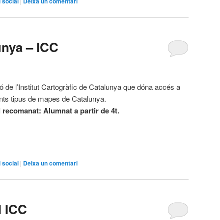
 social
|
Deixa un comentari
nya – ICC
ó de l’Institut Cartogràfic de Catalunya que dóna accés a
ents tipus de mapes de Catalunya.
l recomanat: Alumnat a partir de 4t.
 social
|
Deixa un comentari
l ICC