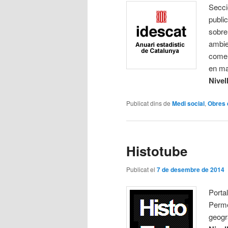
Secció
publi
sobre 
ambien
comer
en ma
Nivel
Publicat dins de
Medi social
,
Obres 
Histotube
Publicat el
7 de desembre de 2014
Portal
Perme
geogr