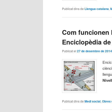
Publicat dins de
Llengua catalana
,
M
Com funcionen l
Enciclopèdia de
Publicat el
27 de desembre de 2014
Encic
ciènc
lleng
Nivel
Publicat dins de
Medi social
,
Obres 