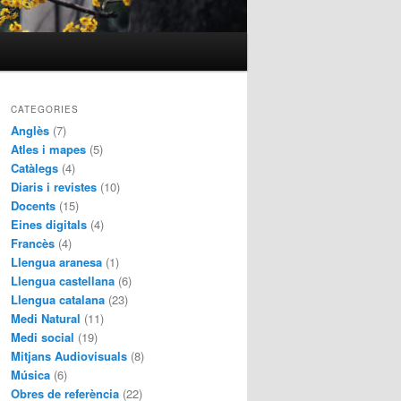
CATEGORIES
Anglès
(7)
Atles i mapes
(5)
Catàlegs
(4)
Diaris i revistes
(10)
Docents
(15)
Eines digitals
(4)
Francès
(4)
Llengua aranesa
(1)
Llengua castellana
(6)
Llengua catalana
(23)
Medi Natural
(11)
Medi social
(19)
Mitjans Audiovisuals
(8)
Música
(6)
Obres de referència
(22)