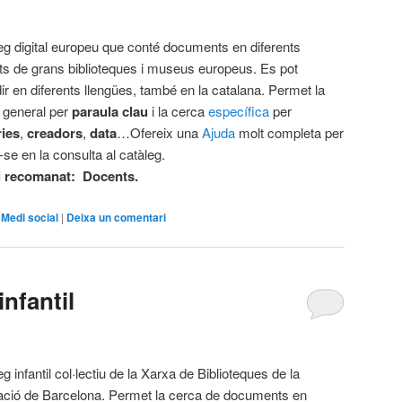
eg digital europeu que conté documents en diferents
ts de grans biblioteques i museus europeus. Es pot
ir en diferents llengües, també en la catalana. Permet la
 general per
paraula clau
i la cerca
específica
per
ies
,
creadors
,
data
…Ofereix una
Ajuda
molt completa per
r-se en la consulta al catàleg.
l recomanat: Docents.
,
Medi social
|
Deixa un comentari
infantil
g infantil col·lectiu de la Xarxa de Biblioteques de la
ació de Barcelona. Permet la cerca de documents en