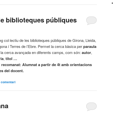
de biblioteques públiques
g col·lectiu de les biblioteques públiques de Girona, Lleida,
gona i Terres de l’Ebre. Permet la cerca bàsica per
paraula
 la cerca avançada en diferents camps, com són:
autor
,
ia
,
títol …
l recomanat: Alumnat a partir de 4t amb orientacions
es del docent.
 comentari
ana