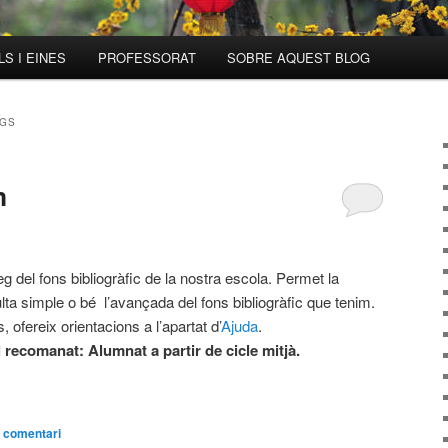
S I EINES
PROFESSORAT
SOBRE AQUEST BLOG
EGS
m
eg del fons bibliogràfic de la nostra escola. Permet la
lta simple o bé l’avançada del fons bibliogràfic que tenim.
 ofereix orientacions a l’apartat d’
Ajuda
.
l recomanat: Alumnat a partir de cicle mitjà.
 comentari