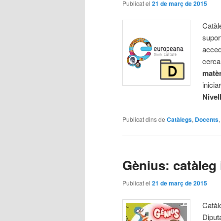
Publicat el
21 de març de 2015
Catàl
supor
acced
cerca
matèr
inicia
Nivel
Publicat dins de
Catàlegs
,
Docents
Gènius: catàleg 
Publicat el
21 de març de 2015
Catàle
Diput