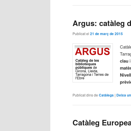
Argus: catàleg 
Publicat el
21 de març de 2015
Catàle
Tarra
clau
i
matèr
Nivel
prèvi
Publicat dins de
Catàlegs
|
Deixa un
Catàleg Europe