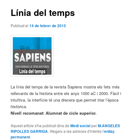
articles
Línia del temps
Publicat el
14 de febrer de 2015
La línia del temps de la revista Sapiens mostra els fets més
rellevants de la història entre els anys 1000 aC i 2000. Fàcil i
intuïtiva, la interfície té una drecera que permet triar l’època
històrica.
Nivell recomanat: Alumnat de cicle superior.
Aquest article s'ha publicat dins de
Medi social
per
M.ANGELES
RIPOLLES GARRIGA
. Afegeix a les adreces d'interès l'
enllaç
permanent
.