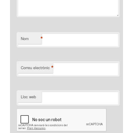
*
Nom
*
Correu electrònic
Lloc web