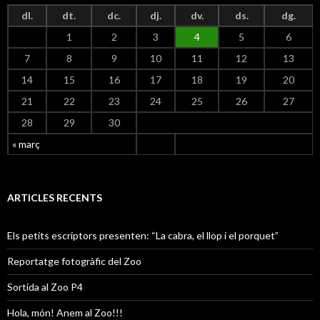
dl.
dt.
dc.
dj.
dv.
ds.
dg.
1
2
3
4
5
6
7
8
9
10
11
12
13
14
15
16
17
18
19
20
21
22
23
24
25
26
27
28
29
30
« març
ARTICLES RECENTS
Els petits escriptors presenten: “La cabra, el llop i el porquet”
Reportatge fotogràfic del Zoo
Sortida al Zoo P4
Hola, món! Anem al Zoo!!!