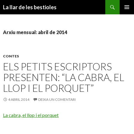
Cerca
La llar de les bestioles
VÉS
MENÚ
AL
PRINCI
CONTINGUT
Arxiu mensual: abril de 2014
CONTES
ELS PETITS ESCRIPTORS
PRESENTEN: “LA CABRA, EL
LLOP I EL PORQUET”
4 ABRIL 2014
DEIXA UN COMENTARI
La cabra, el llop i el porquet