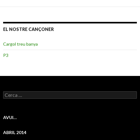
EL NOSTRE CANÇONER
Cargol treu banya
P3
C
e
r
c
a
AVUI…
:
ABRIL 2014