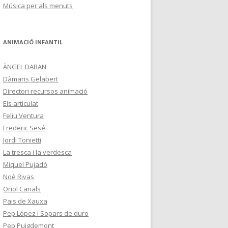
Música per als menuts
ANIMACIÓ INFANTIL
ÀNGEL DABAN
Dàmaris Gelabert
Directori recursos animació
Els articulat
Feliu Ventura
Frederic Sesé
Jordi Tonietti
La tresca i la verdesca
Miquel Pujadó
Noè Rivas
Oriol Canals
Pais de Xauxa
Pep López i Sopars de duro
Pep Puigdemont