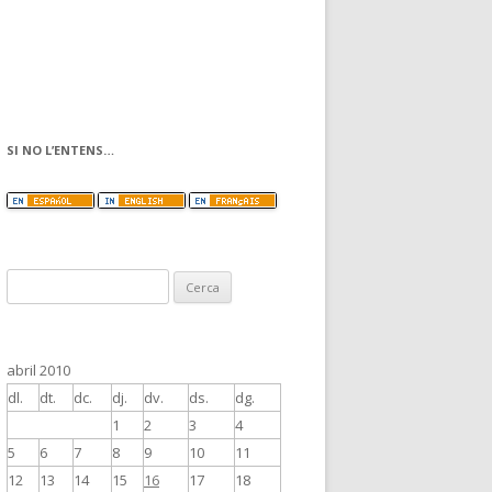
SI NO L’ENTENS…
C
e
r
c
abril 2010
a
dl.
dt.
dc.
dj.
dv.
ds.
dg.
:
1
2
3
4
5
6
7
8
9
10
11
12
13
14
15
16
17
18