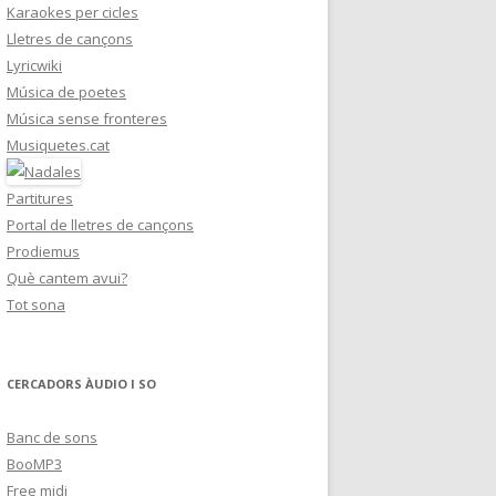
Karaokes per cicles
Lletres de cançons
Lyricwiki
Música de poetes
Música sense fronteres
Musiquetes.cat
Partitures
Portal de lletres de cançons
Prodiemus
Què cantem avui?
Tot sona
CERCADORS ÀUDIO I SO
Banc de sons
BooMP3
Free midi