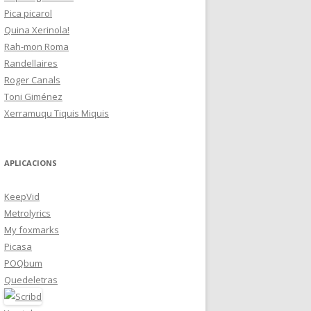
Pica picarol
Quina Xerinola!
Rah-mon Roma
Randellaires
Roger Canals
Toni Giménez
Xerramuqu Tiquis Miquis
APLICACIONS
KeepVid
Metrolyrics
My foxmarks
Picasa
POQbum
Quedeletras