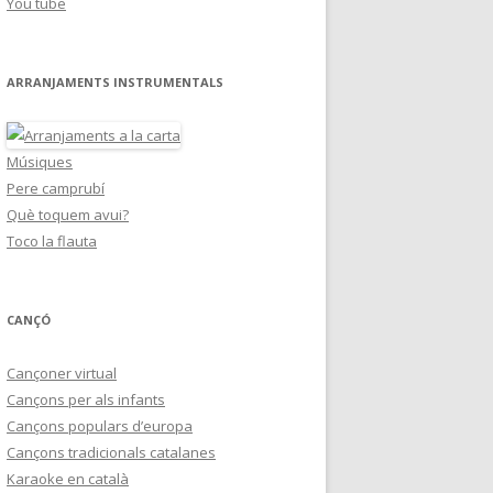
You tube
ARRANJAMENTS INSTRUMENTALS
Músiques
Pere camprubí
Què toquem avui?
Toco la flauta
CANÇÓ
Cançoner virtual
Cançons per als infants
Cançons populars d’europa
Cançons tradicionals catalanes
Karaoke en català