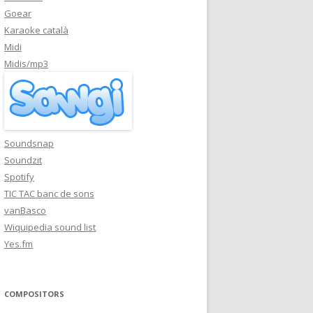
Goear
Karaoke català
Midi
Midis/mp3
Soundsnap
Soundzit
Spotify
TIC TAC banc de sons
vanBasco
Wiquipedia sound list
Yes.fm
COMPOSITORS