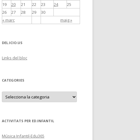
19
20
21
22
23
24
25
26
27
28
29
30
« març
maig »
DEL.ICIO.US
Links del bloc
CATEGORIES
C
a
t
e
g
o
r
ACTIVITATS PER ED.INFANTIL
i
e
s
Música Infantil-Edu365