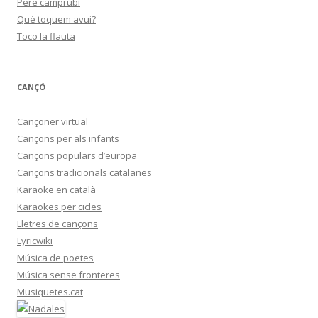
Pere camprubí
Què toquem avui?
Toco la flauta
CANÇÓ
Cançoner virtual
Cançons per als infants
Cançons populars d’europa
Cançons tradicionals catalanes
Karaoke en català
Karaokes per cicles
Lletres de cançons
Lyricwiki
Música de poetes
Música sense fronteres
Musiquetes.cat