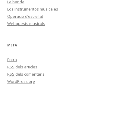
La banda
Los instrumentos musicales
Operació d’estrellat
Webquests musicals
META
Entra
RSS
dels articles
RSS
dels comentaris
WordPress.org