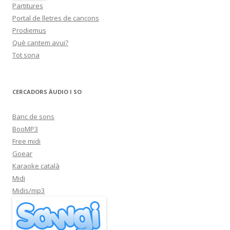
Partitures
Portal de lletres de cançons
Prodiemus
Què cantem avui?
Tot sona
CERCADORS ÀUDIO I SO
Banc de sons
BooMP3
Free midi
Goear
Karaoke català
Midi
Midis/mp3