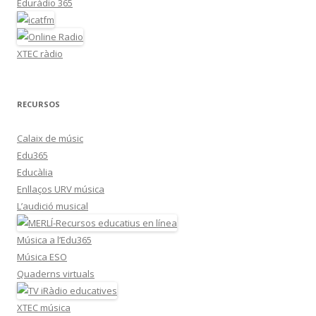
Eduràdio 365
XTEC ràdio
RECURSOS
Calaix de músic
Edu365
Educàlia
Enllaços URV música
L’audició musical
Música a l’Edu365
Música ESO
Quaderns virtuals
XTEC música