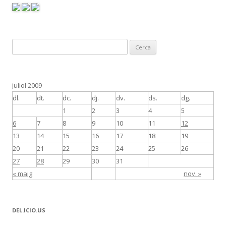
C
e
r
c
juliol 2009
a
dl.
dt.
dc.
dj.
dv.
ds.
dg.
:
1
2
3
4
5
6
7
8
9
10
11
12
13
14
15
16
17
18
19
20
21
22
23
24
25
26
27
28
29
30
31
« maig
nov. »
DEL.ICIO.US