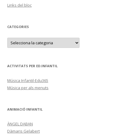
Links del bloc
CATEGORIES
C
a
t
e
g
o
r
ACTIVITATS PER ED.INFANTIL
i
e
s
Música Infantil-Edu365
Música per als menuts
ANIMACIÓ INFANTIL
ÀNGEL DABAN
Dàmaris Gelabert