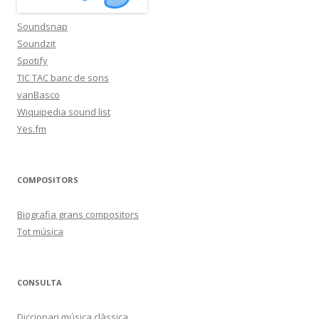
Soundsnap
Soundzit
Spotify
TIC TAC banc de sons
vanBasco
Wiquipedia sound list
Yes.fm
COMPOSITORS
Biografia grans compositors
Tot música
CONSULTA
Diccionari música clàssica