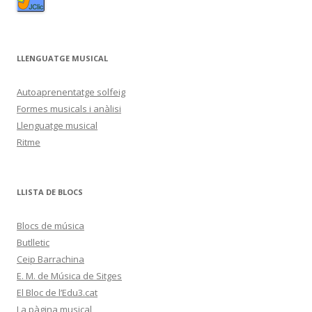
LLENGUATGE MUSICAL
Autoaprenentatge solfeig
Formes musicals i anàlisi
Llenguatge musical
Ritme
LLISTA DE BLOCS
Blocs de música
Butlletic
Ceip Barrachina
E. M. de Música de Sitges
El Bloc de l’Edu3.cat
La pàgina musical