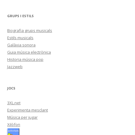
GRUPS I ESTILS
Biografia grups musicals
Estils musicals
Galàxia sonora
Guia música electrònica
Historia música pop
Jazzweb
JOCS
3XL.net
Experimenta mesclant
Música per jugar
Xilòfon