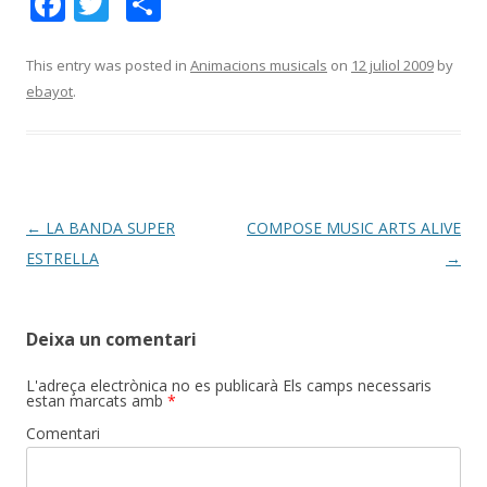
F
T
C
ac
w
o
e
itt
m
This entry was posted in
Animacions musicals
on
12 juliol 2009
by
ebayot
.
b
er
p
o
ar
o
te
k
ix
Post
←
LA BANDA SUPER
COMPOSE MUSIC ARTS ALIVE
navigation
ESTRELLA
→
Deixa un comentari
L'adreça electrònica no es publicarà
Els camps necessaris
estan marcats amb
*
Comentari