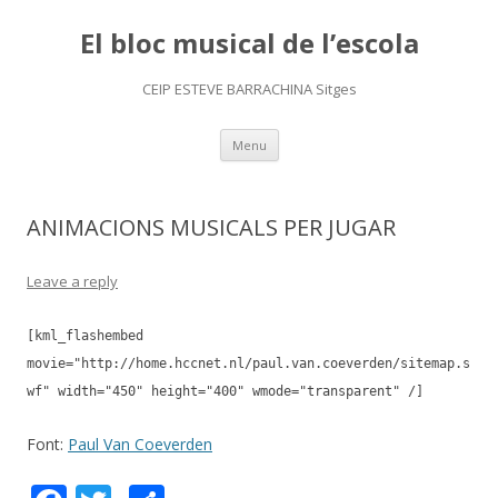
El bloc musical de l’escola
CEIP ESTEVE BARRACHINA Sitges
Skip
Menu
to
content
ANIMACIONS MUSICALS PER JUGAR
Leave a reply
[kml_flashembed
movie="http://home.hccnet.nl/paul.van.coeverden/sitemap.s
wf" width="450" height="400" wmode="transparent" /]
Font:
Paul Van Coeverden