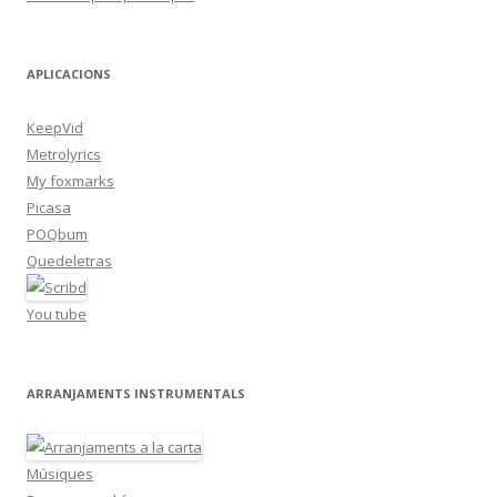
APLICACIONS
KeepVid
Metrolyrics
My foxmarks
Picasa
POQbum
Quedeletras
You tube
ARRANJAMENTS INSTRUMENTALS
Músiques