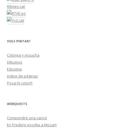
Ritmes.cat
VOLS PINTAR?
Colorea y escucha
Dibuixos
Educima
ïndice de páginas
Posa-hi color!!!
WEBQUESTS
Compondre una cançó
En Frederic escolta a Mozart