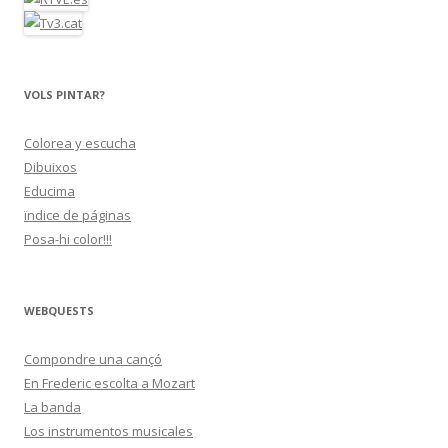
VOLS PINTAR?
Colorea y escucha
Dibuixos
Educima
ïndice de páginas
Posa-hi color!!!
WEBQUESTS
Compondre una cançó
En Frederic escolta a Mozart
La banda
Los instrumentos musicales