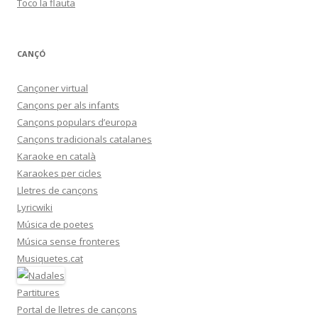
Toco la flauta
CANÇÓ
Cançoner virtual
Cançons per als infants
Cançons populars d’europa
Cançons tradicionals catalanes
Karaoke en català
Karaokes per cicles
Lletres de cançons
Lyricwiki
Música de poetes
Música sense fronteres
Musiquetes.cat
Partitures
Portal de lletres de cançons