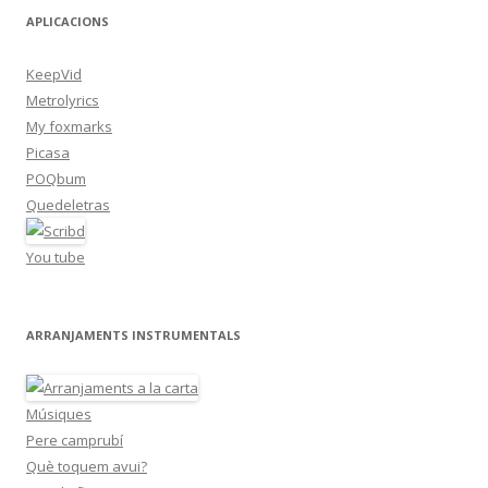
APLICACIONS
KeepVid
Metrolyrics
My foxmarks
Picasa
POQbum
Quedeletras
You tube
ARRANJAMENTS INSTRUMENTALS
Músiques
Pere camprubí
Què toquem avui?