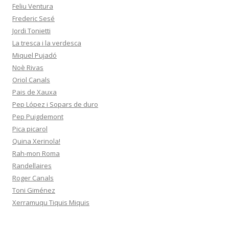
Feliu Ventura
Frederic Sesé
Jordi Tonietti
La tresca i la verdesca
Miquel Pujadó
Noè Rivas
Oriol Canals
Pais de Xauxa
Pep López i Sopars de duro
Pep Puigdemont
Pica picarol
Quina Xerinola!
Rah-mon Roma
Randellaires
Roger Canals
Toni Giménez
Xerramuqu Tiquis Miquis