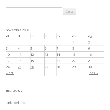
C
e
r
c
novembre 2008
a
dl.
dt.
dc.
dj.
dv.
ds.
dg.
:
1
2
3
4
5
6
7
8
9
10
11
12
13
14
15
16
17
18
19
20
21
22
23
24
25
26
27
28
29
30
« oct.
des. »
DEL.ICIO.US
Links del bloc