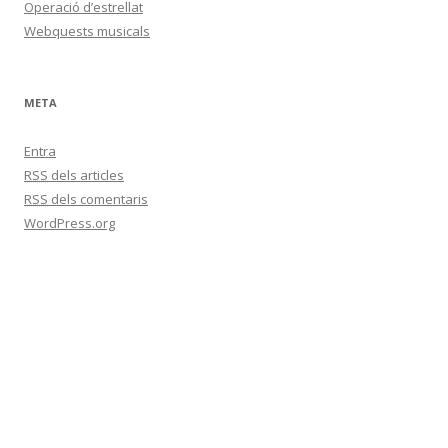
Operació d’estrellat
Webquests musicals
META
Entra
RSS
dels articles
RSS
dels comentaris
WordPress.org