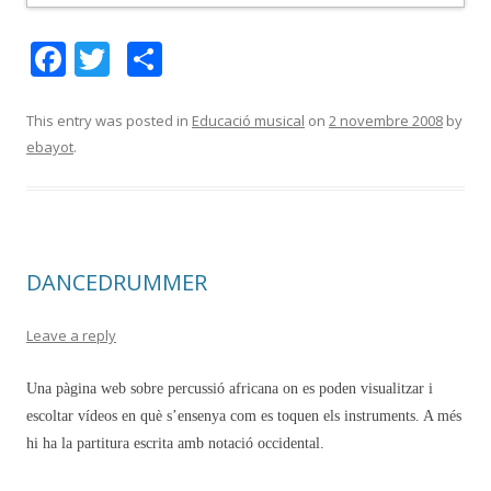
F
T
C
ac
w
o
e
itt
m
This entry was posted in
Educació musical
on
2 novembre 2008
by
ebayot
.
b
er
p
o
ar
o
te
k
ix
DANCEDRUMMER
Leave a reply
Una pàgina web sobre percussió africana on es poden visualitzar i
escoltar vídeos en què s’ensenya com es toquen els instruments. A més
hi ha la partitura escrita amb notació occidental.