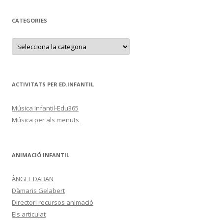
CATEGORIES
C
a
t
e
g
o
r
ACTIVITATS PER ED.INFANTIL
i
e
s
Música Infantil-Edu365
Música per als menuts
ANIMACIÓ INFANTIL
ÀNGEL DABAN
Dàmaris Gelabert
Directori recursos animació
Els articulat