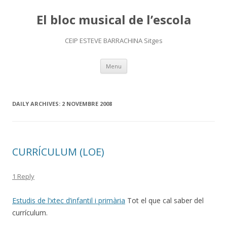
El bloc musical de l’escola
CEIP ESTEVE BARRACHINA Sitges
Skip
Menu
to
content
DAILY ARCHIVES:
2 NOVEMBRE 2008
CURRÍCULUM (LOE)
1 Reply
Estudis de l’xtec d’infantil i primària
Tot el que cal saber del
currículum.