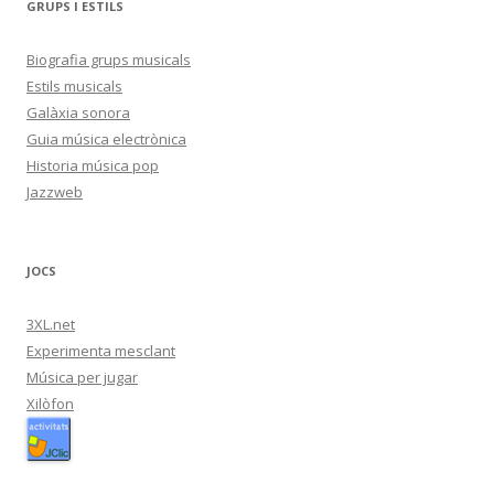
GRUPS I ESTILS
Biografia grups musicals
Estils musicals
Galàxia sonora
Guia música electrònica
Historia música pop
Jazzweb
JOCS
3XL.net
Experimenta mesclant
Música per jugar
Xilòfon