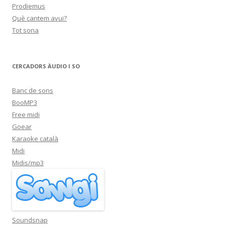
Prodiemus
Què cantem avui?
Tot sona
CERCADORS ÀUDIO I SO
Banc de sons
BooMP3
Free midi
Goear
Karaoke català
Midi
Midis/mp3
Soundsnap