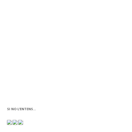
o
te
k
ix
SI NO L’ENTENS…