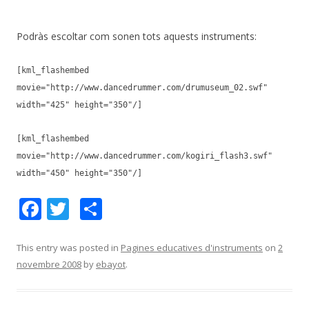
Podràs escoltar com sonen tots aquests instruments:
[kml_flashembed
movie="http://www.dancedrummer.com/drumuseum_02.swf"
width="425" height="350"/]
[kml_flashembed
movie="http://www.dancedrummer.com/kogiri_flash3.swf"
width="450" height="350"/]
F
T
C
ac
w
o
e
itt
m
This entry was posted in
Pagines educatives d'instruments
on
2
novembre 2008
by
ebayot
.
b
er
p
o
ar