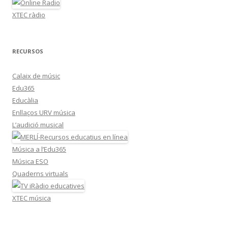
XTEC ràdio
RECURSOS
Calaix de músic
Edu365
Educàlia
Enllaços URV música
L’audició musical
Música a l’Edu365
Música ESO
Quaderns virtuals
XTEC música