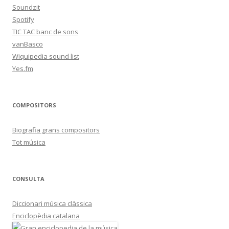
Soundzit
Spotify
TIC TAC banc de sons
vanBasco
Wiquipedia sound list
Yes.fm
COMPOSITORS
Biografia grans compositors
Tot música
CONSULTA
Diccionari música clàssica
Enciclopèdia catalana